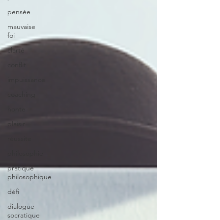
pensée
mauvaise
foi
clarté
conflit
impuissance
coaching
honte
plaisir
réussite
philosophie
pratique
philosophique
défi
dialogue
socratique