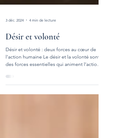
3 déc. 2024
4 min de lecture
Désir et volonté
Désir et volonté : deux forces au cœur de
l’action humaine Le désir et la volonté sont
des forces essentielles qui animent l’action
humaine, mais leur nature et leur
fonctionnement diffèrent profondément. Le
désir est souvent associé à un manque, une
quête tournée vers un objet perçu comme
source de satisfaction, tandis que la volonté
s’apparente à une puissance intérieure, une
capacité délibérée de se fixer des objectifs