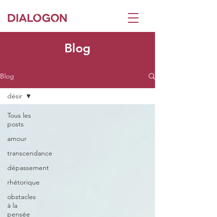
Blog
Blog
désir
Tous les
posts
amour
transcendance
dépassement
rhétorique
obstacles
à la
pensée