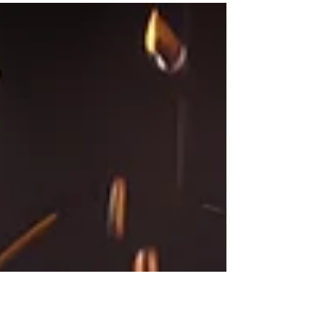
avant même qu'il naisse. Ce faisant, le sujet
désirant n'aura même pas eu le temps de
ressentir le moindre manque ou la moindre
frustration : il aura ce qu'il veut avant même
de le vouloir. Mais est-ce bon ? Si nous
poussons cette logique jusqu'au bout, le
sujet ne ressentira plus aucun désir, à part
ceux qu'il est le seul à pouvoir satisfaire,
ceux