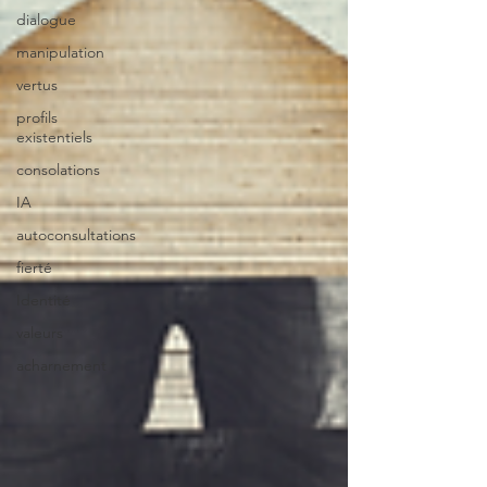
dialogue
manipulation
vertus
profils
existentiels
consolations
IA
autoconsultations
fierté
Identité
valeurs
acharnement