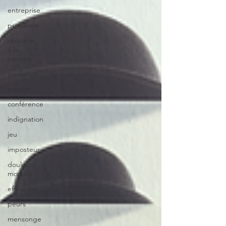
entreprise
problème
obstacle
à la
pensée
confiance
routine
conférence
indignation
jeu
imposteur
douleurs
morales
efficacité
peurs
mensonge