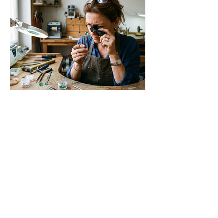
21 juil.
6 min de lecture
IA
Quand la pensée devient
trop parfaite pour être
vraie
« Le désir de puissance consacre la
machine comme moyen de
suprématie, et fait d'elle le philtre