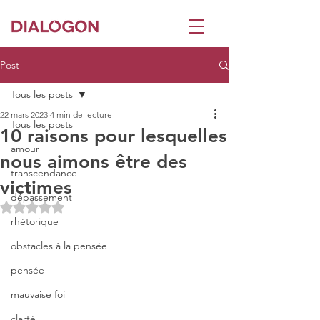
Post
Tous les posts
22 mars 2023
4 min de lecture
Tous les posts
10 raisons pour lesquelles
amour
nous aimons être des
transcendance
victimes
dépassement
Noté NaN étoiles sur 5.
rhétorique
obstacles à la pensée
pensée
mauvaise foi
clarté