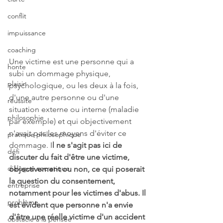
conflit
impuissance
coaching
Une victime est une personne qui a 
honte
subi un dommage physique, 
plaisir
psychologique, ou les deux à la fois, 
d'une autre personne ou d'une 
réussite
situation externe ou interne (maladie 
philosophie
par exemple) et qui objectivement 
n'avait pas les moyens d'éviter ce 
pratique philosophique
dommage. I
l ne s'agit pas ici de 
défi
discuter du fait d'être une victime, 
dialogue socratique
objectivement ou non, ce qui poserait 
la question du consentement, 
entreprise
notamment pour les victimes d'abus. Il 
problème
est évident que personne n'a envie 
d'être une réelle victime d'un accident 
obstacle à la pensée