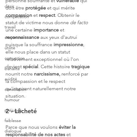
personne souffrante et 
vulnérable 
qui 
désir
doit être 
protégée
 et qui mérite 
compassion
 et 
respect
. Obtenir le 
complication
statut de victime nous donne 
de facto
travail
une certaine 
importance
 et 
reconnaissance
 aux yeux d'autrui 
croyance
puisque la souffrance 
impressionne
, 
utilité
elle nous place dans un statut 
corruption
relativement exceptionnel où l'on 
devient 
spécial
. Cette histoire 
tragique
banalité
nourrit notre 
narcissisme,
 renforcé par 
avidité
la compassion et le respect 
qu'inspirent naturellement notre 
consolation
situation.
humour
préjugés
2 - Lâcheté
faiblesse
Parce que nous voulons 
éviter la 
dialogue
responsabilité de nos actes
 et 