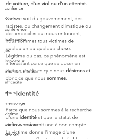
de voiture, d'un viol ou d'un attentat.
confiance
Que ce soit du gouvernement, des 
routine
racistes, du changement climatique ou 
conférence
des imbéciles qui nous entourent, 
indignation
nous sommes tous victimes de 
quelqu'un ou quelque chose.
jeu
Légitime ou pas, ce phénomène est 
imposteur
intéressant parce que se poser en 
victime révèle ce que nous 
désirons
 et 
douleurs morales
donc ce que nous 
sommes
. 
efficacité
peurs
1 – Identité
mensonge
Parce que nous sommes à la recherche 
victime
d'une 
identité 
et que le statut de 
perfectionnisme
victime en fournit une à bon compte. 
La victime donne l'image d'une 
attente