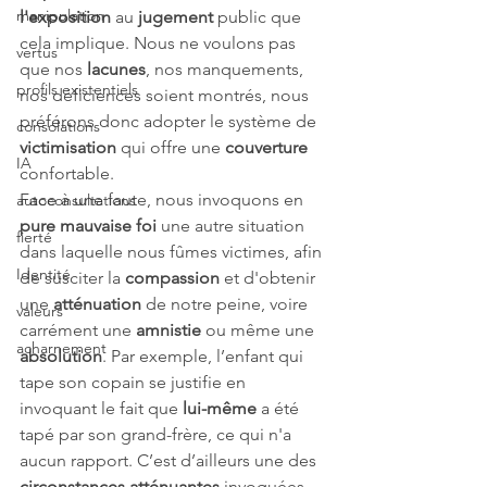
manipulation
l'exposition
 au 
jugement
 public que 
cela implique. Nous ne voulons pas 
vertus
que nos 
lacunes
, nos manquements, 
profils existentiels
nos déficiences soient montrés, nous 
préférons donc adopter le système de 
consolations
victimisation
 qui offre une 
couverture
IA
confortable.
Face à une faute, nous invoquons en 
autoconsultations
pure mauvaise foi
 une autre situation 
fierté
dans laquelle nous fûmes victimes, afin 
Identité
de susciter la 
compassion
 et d'obtenir 
une 
atténuation
 de notre peine, voire 
valeurs
carrément une 
amnistie
 ou même une 
acharnement
absolution
. Par exemple, l’enfant qui 
tape son copain se justifie en 
invoquant le fait que 
lui-même
 a été 
tapé par son grand-frère, ce qui n'a 
aucun rapport. C’est d’ailleurs une des 
circonstances atténuantes
 invoquées 