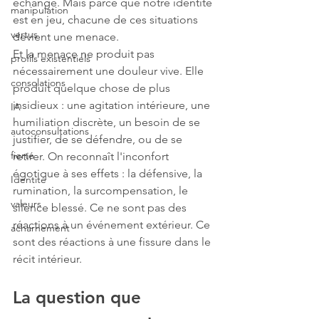
échange. Mais parce que notre identité 
manipulation
est en jeu, chacune de ces situations 
vertus
devient une menace.
Et la menace ne produit pas 
profils existentiels
nécessairement une douleur vive. Elle 
consolations
produit quelque chose de plus 
insidieux : une agitation intérieure, une 
IA
humiliation discrète, un besoin de se 
autoconsultations
justifier, de se défendre, ou de se 
fierté
retirer. On reconnaît l'inconfort 
égotique à ses effets : la défensive, la 
Identité
rumination, la surcompensation, le 
valeurs
silence blessé. Ce ne sont pas des 
réactions à un événement extérieur. Ce 
acharnement
sont des réactions à une fissure dans le 
récit intérieur.
La question que 