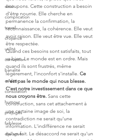
occupons. Cette construction a besoin 
désir
d'être nourrie. Elle cherche en 
complication
permanence la confirmation, la 
travail
reconnaissance, la cohérence. Elle veut 
avoir raison. Elle veut être vue. Elle veut 
croyance
être respectée.
utilité
Quand ces besoins sont satisfaits, tout 
va bien. Le monde est en ordre. Mais 
corruption
quand ils sont frustrés, même 
banalité
légèrement, l'inconfort s'installe. 
Ce 
avidité
n'est pas le monde qui nous blesse. 
C'est notre investissement dans ce que 
consolation
nous croyons être.
 Sans cette 
humour
construction, sans cet attachement à 
une certaine image de soi, la 
préjugés
contradiction ne serait qu'une 
faiblesse
information. L'indifférence ne serait 
qu'un fait. Le désaccord ne serait qu'un 
dialogue