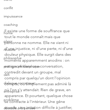
conflit
impuissance
coaching
Il existe une forme de souffrance que 
honte
tout le monde connaît mais que 
plaisir
personne ne nomme. Elle ne vient ni 
d'une injustice, ni d'une perte, ni d'une 
réussite
douleur physique. Elle surgit dans des 
philosophie
moments apparemment anodins : on 
est ignoré dans une conversation, 
pratique philosophique
contredit devant un groupe, mal 
défi
compris par quelqu'un dont l'opinion 
dialogue socratique
compte, ou simplement pas admiré là 
où l'on s'y attendait. Rien de grave, en 
entreprise
apparence. Et pourtant, quelque chose 
problème
se contracte à l'intérieur. Une gêne 
sourde, une irritation difficile à justifier, 
obstacle à la pensée