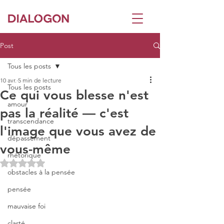
Post
Tous les posts
10 avr.
5 min de lecture
Tous les posts
Ce qui vous blesse n'est
amour
pas la réalité — c'est
transcendance
l'image que vous avez de
dépassement
vous-même
rhétorique
Noté NaN étoiles sur 5.
obstacles à la pensée
pensée
mauvaise foi
clarté