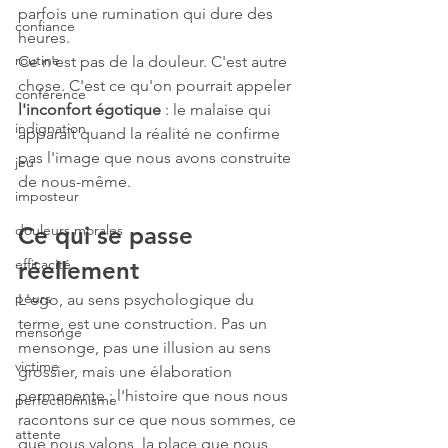
parfois une rumination qui dure des 
confiance
heures.
routine
Ce n'est pas de la douleur. C'est autre 
chose. C'est ce qu'on pourrait appeler 
conférence
l'inconfort égotique
 : le malaise qui 
indignation
apparaît quand la réalité ne confirme 
pas l'image que nous avons construite 
jeu
de nous-même.
imposteur
douleurs morales
Ce qui se passe 
efficacité
réellement
peurs
L'ego, au sens psychologique du 
terme, est une construction. Pas un 
mensonge
mensonge, pas une illusion au sens 
victime
grossier, mais une élaboration 
permanente : l'histoire que nous nous 
perfectionnisme
racontons sur ce que nous sommes, ce 
attente
que nous valons, la place que nous 