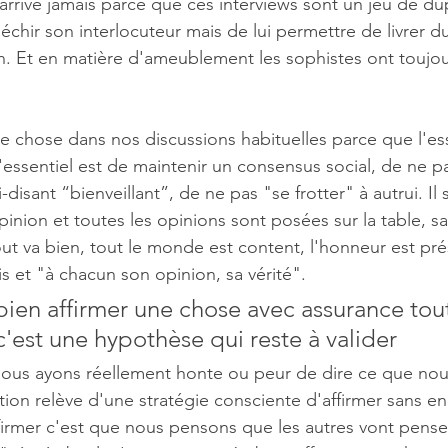
arrive jamais parce que ces interviews sont un jeu de dupe
fléchir son interlocuteur mais de lui permettre de livrer 
n. Et en matière d'ameublement les sophistes ont toujour
 chose dans nos discussions habituelles parce que l'ess
L'essentiel est de maintenir un consensus social, de ne p
i-disant “bienveillant”, de ne pas "se frotter" à autrui. Il 
ion et toutes les opinions sont posées sur la table, sans
out va bien, tout le monde est content, l'honneur est pré
s et "à chacun son opinion, sa vérité".
bien affirmer une chose avec assurance tou
c'est une hypothèse qui reste à valider
e nous ayons réellement honte ou peur de dire ce que no
on relève d'une stratégie consciente d'affirmer sans en av
firmer c'est que nous pensons que les autres vont pens