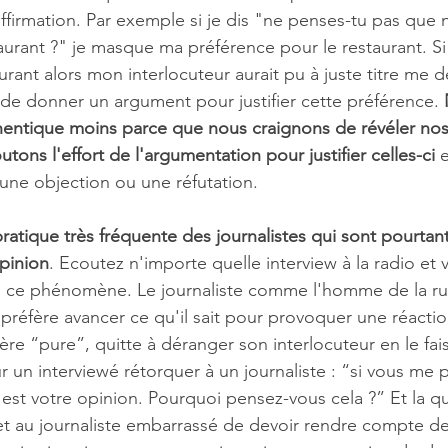
ffirmation. Par exemple si je dis "ne penses-tu pas que 
aurant ?" je masque ma préférence pour le restaurant. Si j'
aurant alors mon interlocuteur aurait pu à juste titre me 
de donner un argument pour justifier cette préférence. 
hentique moins parce que nous craignons de révéler nos
ons l'effort de l'argumentation pour justifier celles-ci
 
une objection ou une réfutation. 
pratique très fréquente des journalistes qui sont pourtan
opinion
. Ecoutez n'importe quelle interview à la radio et 
te ce phénomène. Le journaliste comme l'homme de la rue
 préfère avancer ce qu'il sait pour provoquer une réacti
e “pure”, quitte à déranger son interlocuteur en le faisa
ur un interviewé rétorquer à un journaliste : “si vous me 
'est votre opinion. Pourquoi pensez-vous cela ?” Et la q
 et au journaliste embarrassé de devoir rendre compte d