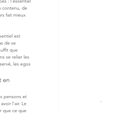
s : l'essentiel 
du contenu, de 
s fait mieux 
entiel est 
as de se 
suffit que 
 se relier les 
servé, les egos 
t en 
us pensons et 
oir l'air. Le 
er que ce que 