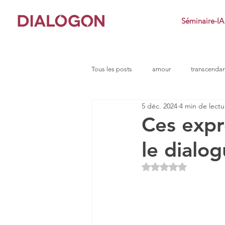
Séminaire-IA
Tous les posts
amour
transcenda
5 déc. 2024
4 min de lectu
clarté
conflit
impuissance
Ces expr
le dialog
défi
dialogue socratique
e
Noté NaN étoiles s
indignation
jeu
imposteur