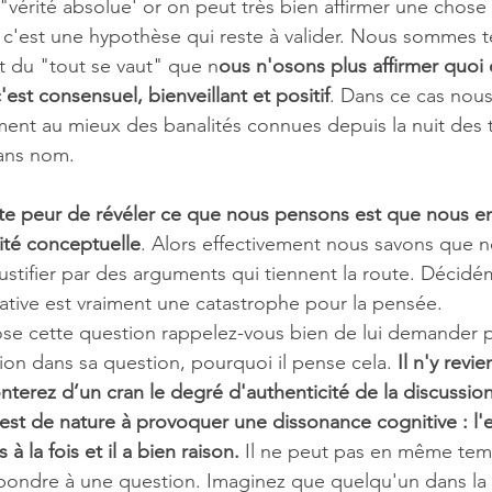
"vérité absolue' or on peut très bien affirmer une chose
 c'est une hypothèse qui reste à valider. Nous sommes t
et du "tout se vaut" que n
ous n'osons plus affirmer quoi 
est consensuel, bienveillant et positif
. Dans ce cas nous
ement au mieux des banalités connues depuis la nuit des 
sans nom.
tte peur de révéler ce que nous pensons est que nous e
lité conceptuelle
. Alors effectivement nous savons que n
ustifier par des arguments qui tiennent la route. Décidé
ative est vraiment une catastrophe pour la pensée.
se cette question rappelez-vous bien de lui demander p
ion dans sa question, pourquoi il pense cela. 
Il n'y revi
nterez d’un cran le degré d'authenticité de la discussio
est de nature à provoquer une dissonance cognitive : l'es
à la fois et il a bien raison. 
Il ne peut pas en même tem
épondre à une question. Imaginez que quelqu'un dans la 