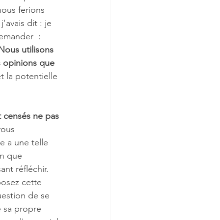
nous ferions 
avais dit : je 
demander  : 
Nous utilisons 
 opinions que 
et la potentielle 
t censés ne pas 
vous 
 a une telle 
on que 
nt réfléchir. 
posez cette 
uestion de se 
e sa propre 