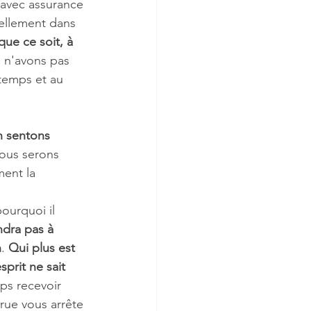
 avec assurance 
ellement dans 
que ce soit, à 
 n'avons pas 
temps et au 
n sentons 
ous serons 
ment la 
ourquoi il 
endra pas à 
n
. 
Qui plus est 
prit ne sait 
ps recevoir 
rue vous arrête 