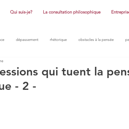
Qui suis-je?
La consultation philosophique
Entrepris
nce
dépassement
rhétorique
obstacles à la pensée
p
re
coaching
honte
plaisir
réussite
philosophie
essions qui tuent la pen
ue - 2 -
ntreprise
problème
obstacle à la pensée
confiance
ro
ur 5.
douleurs morales
efficacité
peurs