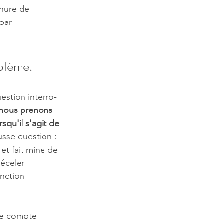
nure de 
par 
oblème.
stion interro-
nous prenons 
squ'il s'agit de 
usse question : 
et fait mine de 
déceler 
nction 
re compte 