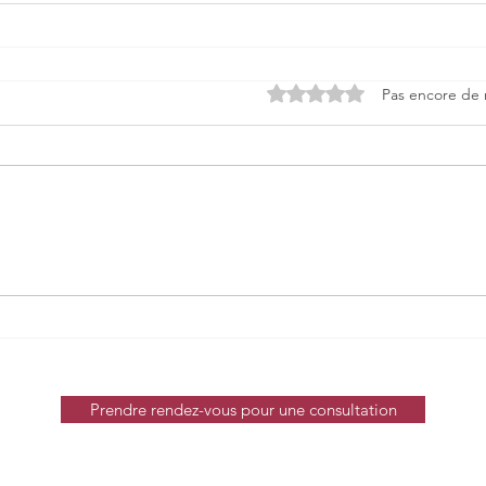
Noté 0 étoile sur 5.
Pas encore de 
Prendre rendez-vous pour une consultation