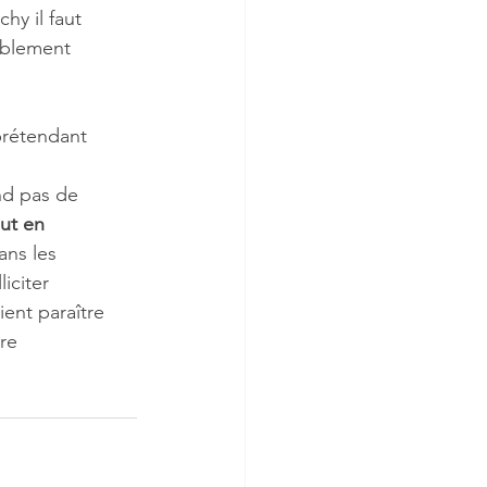
y il faut 
ablement 
prétendant 
nd pas de 
ut en 
ans les 
iciter 
ent paraître 
re 