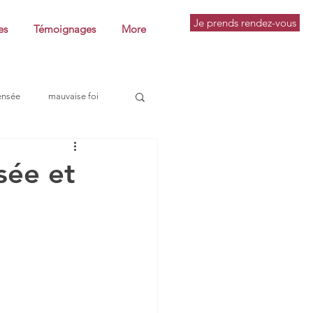
Je prends rendez-vous
es
Témoignages
More
ensée
mauvaise foi
pratique philosophique
sée et
utine
conférence