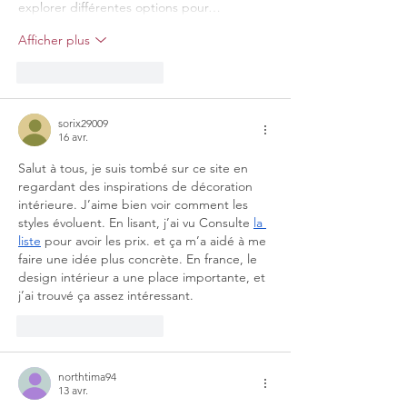
explorer différentes options pour…
Afficher plus
J'aime
Répondre
sorix29009
16 avr.
Salut à tous, je suis tombé sur ce site en 
regardant des inspirations de décoration 
intérieure. J’aime bien voir comment les 
styles évoluent. En lisant, j’ai vu Consulte 
la 
liste
 pour avoir les prix. et ça m’a aidé à me 
faire une idée plus concrète. En france, le 
design intérieur a une place importante, et 
j’ai trouvé ça assez intéressant.
J'aime
Répondre
northtima94
13 avr.