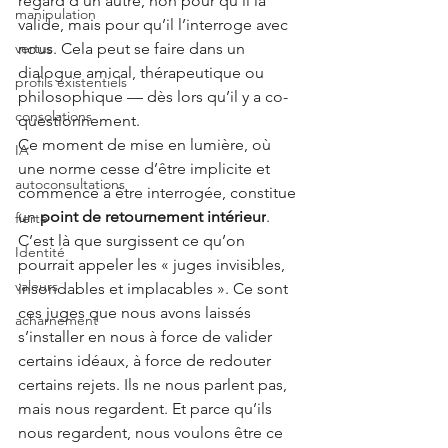
regard d’un autre, non pour qu’il la 
manipulation
valide, mais pour qu’il l’interroge avec 
vertus
nous. Cela peut se faire dans un 
dialogue amical, thérapeutique ou 
profils existentiels
philosophique — dès lors qu’il y a co-
consolations
questionnement.
Ce moment de mise en lumière, où 
IA
une norme cesse d’être implicite et 
autoconsultations
commence à être interrogée, constitue 
un
point de retournement intérieur
. 
fierté
C’est là que surgissent ce qu’on 
Identité
pourrait appeler les « juges invisibles, 
valeurs
insondables et implacables ». Ce sont 
ces juges que nous avons laissés 
acharnement
s’installer en nous à force de valider 
certains idéaux, à force de redouter 
certains rejets. Ils ne nous parlent pas, 
mais nous regardent. Et parce qu’ils 
nous regardent, nous voulons être ce 