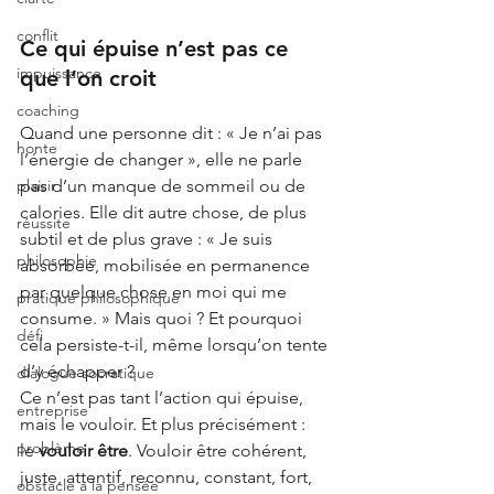
conflit
Ce qui épuise n’est pas ce 
impuissance
que l’on croit
coaching
Quand une personne dit : « Je n’ai pas 
honte
l’énergie de changer », elle ne parle 
plaisir
pas d’un manque de sommeil ou de 
calories. Elle dit autre chose, de plus 
réussite
subtil et de plus grave : « Je suis 
philosophie
absorbée, mobilisée en permanence 
par quelque chose en moi qui me 
pratique philosophique
consume. » Mais quoi ? Et pourquoi 
défi
cela persiste-t-il, même lorsqu’on tente 
d’y échapper ?
dialogue socratique
Ce n’est pas tant l’action qui épuise, 
entreprise
mais le vouloir. Et plus précisément : 
problème
le
vouloir être
. Vouloir être cohérent, 
juste, attentif, reconnu, constant, fort, 
obstacle à la pensée