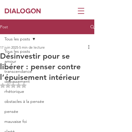
Post
Tous les posts
17 juin 2025
5 min de lecture
Tous les posts
Désinvestir pour se
amour
libérer : penser contre
transcendance
l’épuisement intérieur
dépassement
Noté NaN étoiles sur 5.
rhétorique
obstacles à la pensée
pensée
mauvaise foi
clarté