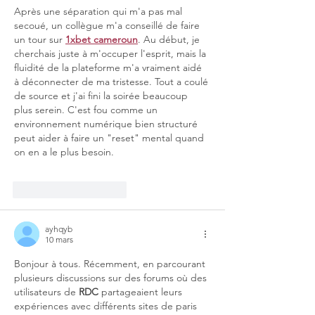
Après une séparation qui m'a pas mal 
secoué, un collègue m'a conseillé de faire 
un tour sur 
1xbet cameroun
. Au début, je 
cherchais juste à m'occuper l'esprit, mais la 
fluidité de la plateforme m'a vraiment aidé 
à déconnecter de ma tristesse. Tout a coulé 
de source et j'ai fini la soirée beaucoup 
plus serein. C'est fou comme un 
environnement numérique bien structuré 
peut aider à faire un "reset" mental quand 
on en a le plus besoin.
J'aime
Répondre
ayhqyb
10 mars
Bonjour à tous. Récemment, en parcourant 
plusieurs discussions sur des forums où des 
utilisateurs de 
RDC
 partageaient leurs 
expériences avec différents sites de paris 