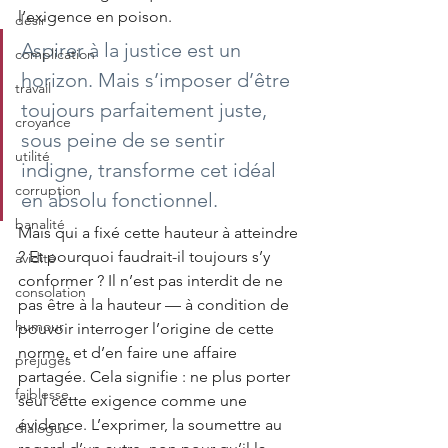
l’exigence en poison.
désir
Aspirer à la justice est un 
complication
horizon. Mais s’imposer d’être 
travail
toujours parfaitement juste, 
croyance
sous peine de se sentir 
utilité
indigne, transforme cet idéal 
corruption
en absolu fonctionnel.
banalité
Mais qui a fixé cette hauteur à atteindre 
? Et pourquoi faudrait-il toujours s’y 
avidité
conformer ? Il n’est pas interdit de ne 
consolation
pas être à la hauteur — à condition de 
humour
pouvoir interroger l’origine de cette 
norme, et d’en faire une affaire 
préjugés
partagée. Cela signifie : ne plus porter 
faiblesse
seul cette exigence comme une 
évidence. L’exprimer, la soumettre au 
dialogue