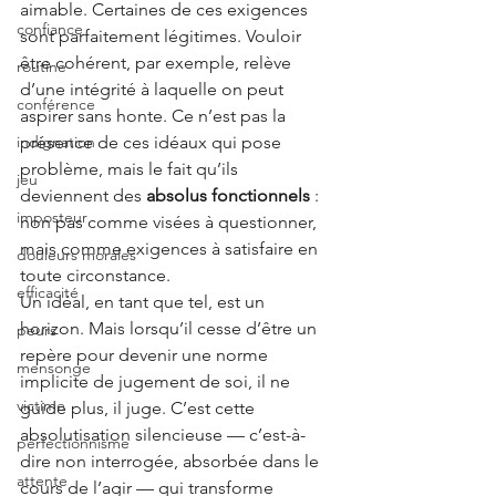
aimable. Certaines de ces exigences 
confiance
sont parfaitement légitimes. Vouloir 
être cohérent, par exemple, relève 
routine
d’une intégrité à laquelle on peut 
conférence
aspirer sans honte. Ce n’est pas la 
indignation
présence de ces idéaux qui pose 
problème, mais le fait qu’ils 
jeu
deviennent des
absolus fonctionnels
: 
imposteur
non pas comme visées à questionner, 
mais comme exigences à satisfaire en 
douleurs morales
toute circonstance.
efficacité
Un idéal, en tant que tel, est un 
horizon. Mais lorsqu’il cesse d’être un 
peurs
repère pour devenir une norme 
mensonge
implicite de jugement de soi, il ne 
victime
guide plus, il juge. C’est cette 
absolutisation silencieuse — c’est-à-
perfectionnisme
dire non interrogée, absorbée dans le 
attente
cours de l’agir — qui transforme 