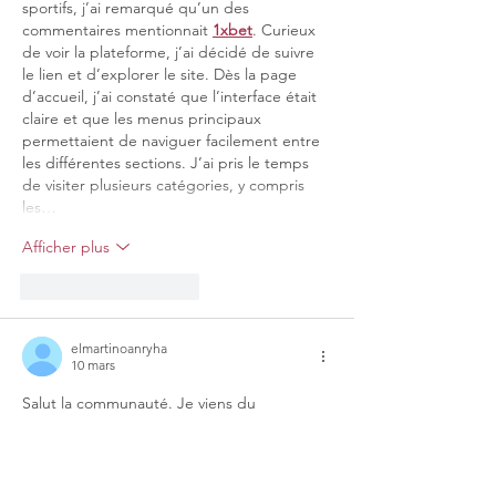
sportifs, j’ai remarqué qu’un des 
commentaires mentionnait 
1xbet
. Curieux 
de voir la plateforme, j’ai décidé de suivre 
le lien et d’explorer le site. Dès la page 
d’accueil, j’ai constaté que l’interface était 
claire et que les menus principaux 
permettaient de naviguer facilement entre 
les différentes sections. J’ai pris le temps 
de visiter plusieurs catégories, y compris 
les…
Afficher plus
J'aime
Répondre
elmartinoanryha
10 mars
Salut la communauté. Je viens du 
Cameroun et j’aime bien passer un peu de 
temps sur les jeux en ligne après le travail. 
Un ami dans notre groupe WhatsApp 
parlait d’un site où il s’amusait parfois le 