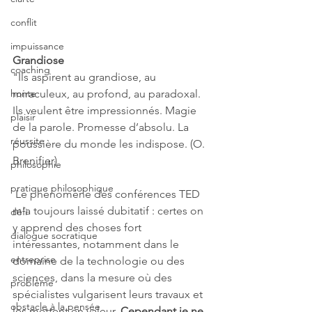
conflit
impuissance
Grandiose 
coaching
"Ils aspirent au grandiose, au 
honte
miraculeux, au profond, au paradoxal. 
Ils veulent être impressionnés. Magie 
plaisir
de la parole. Promesse d’absolu. La 
réussite
poussière du monde les indispose. (O. 
Brenifier)
philosophie
pratique philosophique
 Le phénomène des conférences TED 
m'a toujours laissé dubitatif : certes on 
défi
y apprend des choses fort 
dialogue socratique
intéressantes, notamment dans le 
entreprise
domaine de la technologie ou des 
sciences, dans la mesure où des 
problème
spécialistes vulgarisent leurs travaux et 
obstacle à la pensée
les mettent en valeur. 
Cependant je ne 