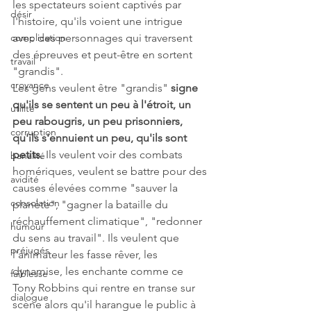
les spectateurs soient captivés par 
désir
l'histoire, qu'ils voient une intrigue 
complication
avec des personnages qui traversent 
des épreuves et peut-être en sortent 
travail
"grandis".
croyance
Les gens veulent être "grandis" 
signe 
qu'ils se sentent un peu à l'étroit, un 
utilité
peu rabougris, un peu prisonniers, 
corruption
qu'ils s'ennuient un peu, qu'ils sont 
petits
. Ils veulent voir des combats 
banalité
homériques, veulent se battre pour des 
avidité
causes élevées comme "sauver la 
consolation
planète", "gagner la bataille du 
réchauffement climatique", "redonner 
humour
du sens au travail". Ils veulent que 
préjugés
l'animateur les fasse rêver, les 
dynamise, les enchante comme ce 
faiblesse
Tony Robbins qui rentre en transe sur 
dialogue
scène alors qu'il harangue le public à 