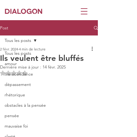
Post
Tous les posts
2 févr. 2024
4 min de lecture
Tous les posts
Ils veulent être bluffés
amour
Dernière mise à jour :
14 févr. 2025
Noté NaN étoiles sur 5.
transcendance
dépassement
rhétorique
obstacles à la pensée
pensée
mauvaise foi
clarté