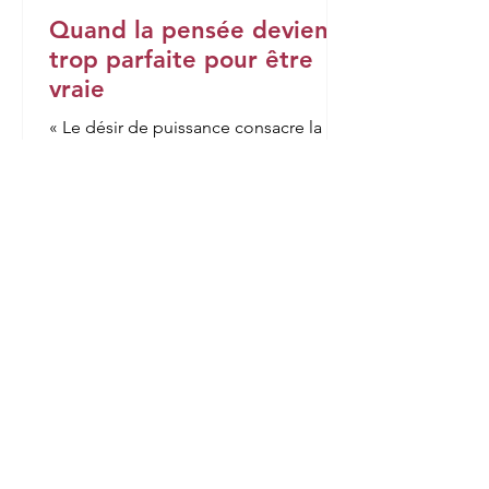
Quand la pensée devient
trop parfaite pour être
vraie
« Le désir de puissance consacre la
machine comme moyen de
suprématie, et fait d'elle le philtre
moderne. L'homme qui veut dominer
ses semblables suscite la machine
androïde. Il abdique alors devant elle
et lui délègue son humanité. Il cherche
à construire la machine à penser,
rêvant de pouvoir construire la
machine à vouloir, la machine à vivre,
pour rester derrière elle sans angoisse,
libéré de tout danger, exempt de tout
sentiment de faiblesse, et triomphant
médiatement pa