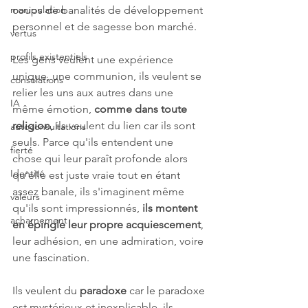
manipulation
coups de banalités de développement 
personnel et de sagesse bon marché.
vertus
profils existentiels
Les gens veulent une expérience 
unique, une communion, ils veulent se 
consolations
relier les uns aux autres dans une 
IA
même émotion, 
comme dans toute 
religion
, ils veulent du lien car ils sont 
autoconsultations
seuls. Parce qu'ils entendent une 
fierté
chose qui leur paraît profonde alors 
Identité
qu'elle est juste vraie tout en étant 
assez banale, ils s'imaginent même 
valeurs
qu'ils sont impressionnés, 
ils montent 
acharnement
en épingle leur propre acquiescement
, 
leur adhésion, en une admiration, voire 
une fascination. 
Ils veulent du 
paradoxe 
car le paradoxe 
est mystérieux et inexplicable, ils 