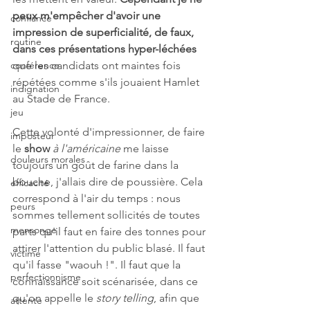
peux m'empêcher d'avoir une 
confiance
impression de superficialité, de faux, 
routine
dans ces présentations hyper-léchées
conférence
que les candidats ont maintes fois 
répétées comme s'ils jouaient Hamlet 
indignation
au Stade de France.
jeu
Cette volonté d'impressionner, de faire 
imposteur
le 
show 
à l'américaine
 me laisse 
douleurs morales
toujours un goût de farine dans la 
bouche, j'allais dire de poussière. Cela 
efficacité
correspond à l'air du temps : nous 
peurs
sommes tellement sollicités de toutes 
mensonge
parts qu'il faut en faire des tonnes pour 
attirer l'attention du public blasé. Il faut 
victime
qu'il fasse "waouh !". Il faut que la 
perfectionnisme
connaissance soit scénarisée, dans ce 
qu'on appelle le 
story telling
, afin que 
attente