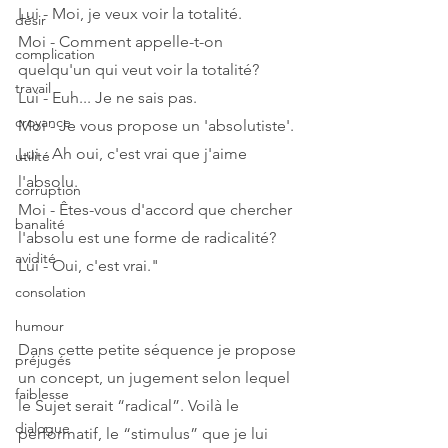
Lui - Moi, je veux voir la totalité.
désir
Moi - Comment appelle-t-on 
complication
quelqu'un qui veut voir la totalité?
travail
Lui - Euh... Je ne sais pas.
croyance
Moi - Je vous propose un 'absolutiste'.
Lui - Ah oui, c'est vrai que j'aime 
utilité
l'absolu.
corruption
Moi - Êtes-vous d'accord que chercher 
banalité
l'absolu est une forme de radicalité?
avidité
Lui - Oui, c'est vrai."
consolation
humour
Dans cette petite séquence je propose 
préjugés
un concept, un jugement selon lequel 
faiblesse
le Sujet serait “radical”. Voilà le 
dialogue
performatif, le “stimulus” que je lui 