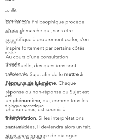
conflit
impuissance
La Pratique Philosophique procède 
d'une démarche qui, sans être 
coaching
scientifique à proprement parler, s'en 
honte
inspire fortement par certains côtés.
plaisir
Au cours d'une consultation 
réussite
individuelle, des questions sont 
philosophie
posées au Sujet afin de le 
mettre à 
l'épreuve de lui-même
. Chaque 
pratique philosophique
réponse ou non-réponse du Sujet est 
défi
un 
phénomène
, qui, comme tous les 
dialogue socratique
phénomènes, est soumis à 
entreprise
interprétation
. Si les interprétations 
sont validées, il deviendra alors un fait.
problème
Voici une séquence de dialogue 
obstacle à la pensée