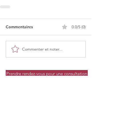
Commentaires
0.0/5 (0)
Commenter et noter...
Prendre rendez-vous pour une consultation
Prendre rendez-vous pour une consultation
Derniers articles