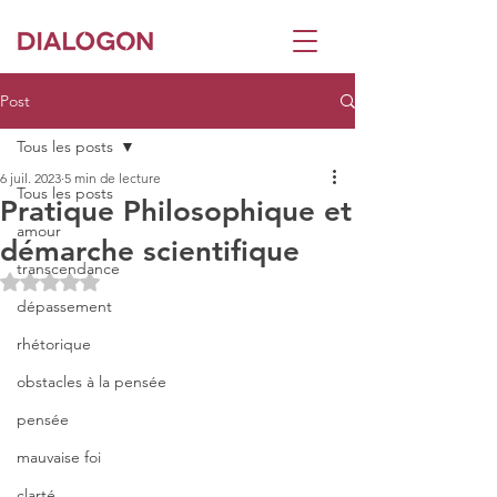
Post
Tous les posts
6 juil. 2023
5 min de lecture
Tous les posts
Pratique Philosophique et
amour
démarche scientifique
transcendance
Noté NaN étoiles sur 5.
dépassement
rhétorique
obstacles à la pensée
pensée
mauvaise foi
clarté