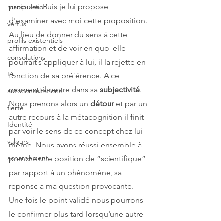
propose. Puis je lui propose 
manipulation
d'examiner avec moi cette proposition. 
vertus
Au lieu de donner du sens à cette 
profils existentiels
affirmation et de voir en quoi elle 
consolations
pourrait s’appliquer à lui, il la rejette en 
IA
fonction de sa préférence. A ce 
moment, il rentre dans sa 
subjectivité
. 
autoconsultations
Nous prenons alors un 
détour 
et par un 
fierté
autre recours à la métacognition il finit 
Identité
par voir le sens de ce concept chez lui-
valeurs
même. Nous avons réussi ensemble à 
acharnement
prendre une position de “scientifique” 
par rapport à un phénomène, sa 
réponse à ma question provocante. 
Une fois le point validé nous pourrons 
le confirmer plus tard lorsqu'une autre 