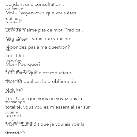
pendant une consultation : 
confiance
Moi - "Voyez-vous que vous êtes 
routine
radical?
conférence
Lui - Je n'aime pas ce mot, “radical.
Moi - Voyez-vous que vous ne 
indignation
répondez pas à ma question?
jeu
Lui - Oui.
imposteur
Moi - Pourquoi?
douleurs morales
Lui - Parce que c'est réducteur.
efficacité
Moi - Et quel est le problème de 
réduire?
peurs
Lui - C'est que vous ne voyez pas la 
mensonge
totalité, vous voulez m'essentialiser sur 
victime
un mot.
perfectionnisme
Moi - "Qui a dit que je voulais voir la 
'totalité'?
attente