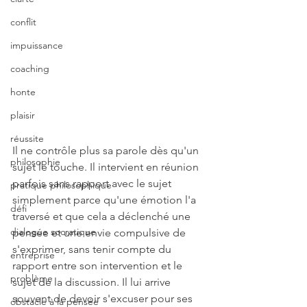
conflit
impuissance
coaching
honte
plaisir
réussite
Il ne contrôle plus sa parole dès qu'un 
philosophie
sujet le touche. Il intervient en réunion 
parfois sans rapport avec le sujet 
pratique philosophique
simplement parce qu'une émotion l'a 
défi
traversé et que cela a déclenché une 
dialogue socratique
pensée et une envie compulsive de 
s'exprimer, sans tenir compte du 
entreprise
rapport entre son intervention et le 
problème
sujet de la discussion. Il lui arrive 
souvent de devoir s'excuser pour ses 
obstacle à la pensée