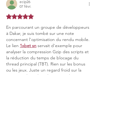
ecip26
07 févr.
Noté 5 étoiles sur 5.
En parcourant un groupe de développeurs 
à Dakar, je suis tombé sur une note 
concernant l'optimisation du rendu mobile. 
Le lien 
1xbet sn
 servait d'exemple pour 
analyser la compression Gzip des scripts et 
la réduction du temps de blocage du 
thread principal (TBT). Rien sur les bonus 
ou les jeux. Juste un regard froid sur la 
structure du code et la gestion des 
ressources statiques en cache. Une 
approche très pragmatique et 
fonctionnelle.
J'aime
Répondre
Prendre rendez-vous pour une consultation