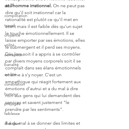
et l'homme irrationnel.
 On ne peut pas 
désir
dire qu'il soit irrationnel car la 
complication
rationalité est plutôt ce qu'il met en 
travail
avant mais il est faible dès qu'un sujet 
le touche émotionnellement. Il se 
croyance
laisse emporter par ses émotions, elles 
utilité
le submergent et il perd ses moyens. 
Dès lors soit il a appris à se contrôler 
corruption
par divers moyens corporels soit il se 
banalité
complaît dans ses élans émotionnels 
avidité
et aime à s'y noyer. C'est un 
empathique qui réagit fortement aux 
consolation
émotions d'autrui et a du mal à dire 
humour
non aux gens qui lui demandent des 
services et savent justement "le 
préjugés
prendre par les sentiments".
faiblesse
Il a du mal à se donner des limites et 
dialogue