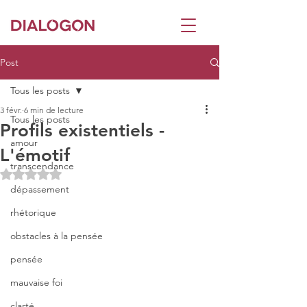
Post
Tous les posts
3 févr.
6 min de lecture
Tous les posts
Profils existentiels -
amour
L'émotif
transcendance
Noté NaN étoiles sur 5.
dépassement
rhétorique
obstacles à la pensée
pensée
mauvaise foi
clarté