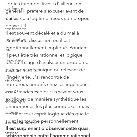
sorties intempestives : d’ailleurs en 
confiance
général il préfère s’excuser avant de 
parler, cela légitime mieux son propos, 
routine
pense-t-il.
conférence
Il est souvent décalé et a du mal à 
indignation
suivre une discussion où il est 
émotionnellement impliqué. Pourtant 
jeu
il peut être très rationnel et logique 
imposteur
lorsqu'il s'agit d'analyser un problème 
purement mécanique ou relevant de 
douleurs morales
l'ingénierie. J'ai rencontré de 
efficacité
nombreux émotifs chez les ingénieurs 
peurs
des Grandes Ecoles : ils savent vous 
expliquer de manière synthétique les 
mensonge
phénomènes les plus complexes mais 
victime
perdent tout esprit logique dès que le 
sujet les touche personnellement.
perfectionnisme
Il est surprenant d'observer cette quasi 
attente
schizophrénie entre l'homme rationnel 