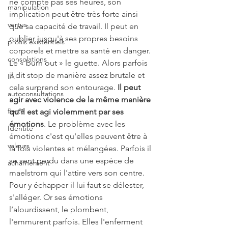
ne compte pas ses heures, son 
manipulation
implication peut être très forte ainsi 
vertus
que sa capacité de travail. Il peut en 
oublier jusqu'à ses propres besoins 
profils existentiels
corporels et mettre sa santé en danger. 
consolations
Le « burn out » le guette. Alors parfois 
il dit stop de manière assez brutale et 
IA
cela surprend son entourage. 
Il peut 
autoconsultations
agir avec violence de la même manière 
fierté
qu'il est agi violemment par ses 
émotions
. Le problème avec les 
Identité
émotions c'est qu'elles peuvent être à 
valeurs
la fois violentes et mélangées. Parfois il 
se sent perdu dans une espèce de 
acharnement
maelstrom qui l'attire vers son centre. 
Pour y échapper il lui faut se délester, 
s'alléger. Or ses émotions 
l’alourdissent, le plombent, 
l'emmurent parfois. Elles l'enferment 