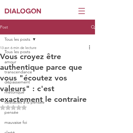
Post
Tous les posts
13 avr.
6 min de lecture
Tous les posts
Vous croyez être
amour
authentique parce que
transcendance
vous "écoutez vos
dépassement
valeurs" : c'est
rhétorique
exactement le contraire
obstacles à la pensée
Noté NaN étoiles sur 5.
pensée
mauvaise foi
clarté