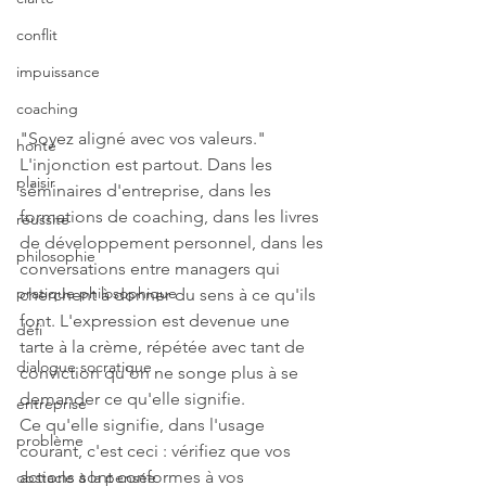
conflit
impuissance
coaching
"Soyez aligné avec vos valeurs." 
honte
L'injonction est partout. Dans les 
plaisir
séminaires d'entreprise, dans les 
formations de coaching, dans les livres 
réussite
de développement personnel, dans les 
philosophie
conversations entre managers qui 
pratique philosophique
cherchent à donner du sens à ce qu'ils 
font. L'expression est devenue une 
défi
tarte à la crème, répétée avec tant de 
dialogue socratique
conviction qu'on ne songe plus à se 
demander ce qu'elle signifie.
entreprise
Ce qu'elle signifie, dans l'usage 
problème
courant, c'est ceci : vérifiez que vos 
actions sont conformes à vos 
obstacle à la pensée