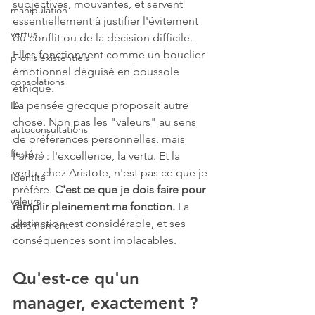
subjectives, mouvantes, et servent 
manipulation
essentiellement à justifier l'évitement 
vertus
du conflit ou de la décision difficile. 
Elles fonctionnent comme un bouclier 
profils existentiels
émotionnel déguisé en boussole 
consolations
éthique.
La pensée grecque proposait autre 
IA
chose. Non pas les "valeurs" au sens 
autoconsultations
de préférences personnelles, mais 
fierté
l'
arètè
 : l'excellence, la vertu. Et la 
vertu, chez Aristote, n'est pas ce que je 
Identité
préfère. 
C'est ce que je dois faire pour 
valeurs
remplir pleinement ma fonction.
 La 
distinction est considérable, et ses 
acharnement
conséquences sont implacables.
Qu'est-ce qu'un 
manager, exactement ?