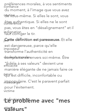
préférences morales, à vos sentiments 
confiance
du moment, à l'image que vous avez 
routine
de vous-même. Si elles le sont, vous 
êtes authentique. Si elles ne le sont 
conférence
pas, vous êtes en "désalignement" et il 
indignation
faut corriger le tir.
Cette définition est paresseuse.
 Et elle 
jeu
est dangereuse, parce qu'elle 
imposteur
transforme l'authenticité en 
douleurs morales
complaisance envers soi-même. Être 
"fidèle à ses valeurs" devient une 
efficacité
manière élégante de ne jamais faire ce 
peurs
qui est difficile, inconfortable ou 
impopulaire. C'est le paravent parfait 
mensonge
pour l'évitement.
victime
Le problème avec "mes 
perfectionnisme
attente
valeurs"