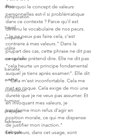
désir
Pourquoi le concept de valeurs 
personnelles est-il si problématique 
complication
dans ce contexte ? Parce qu'il est 
travail
devenu le vocabulaire de nos peurs.
"Je ne peux pas faire cela, c'est 
croyance
contraire à mes valeurs." Dans la 
utilité
plupart des cas, cette phrase ne dit pas 
ce qu'elle prétend dire. Elle ne dit pas 
corruption
"cela heurte un principe fondamental 
banalité
auquel je tiens après examen". Elle dit 
avidité
: "Cela m'est inconfortable. Cela me 
met en risque. Cela exige de moi une 
consolation
dureté que je ne veux pas assumer. Et 
humour
en invoquant mes valeurs, je 
transforme mon refus d'agir en 
préjugés
position morale, ce qui me dispense 
faiblesse
de justifier mon inaction."
dialogue
Les valeurs, dans cet usage, sont 