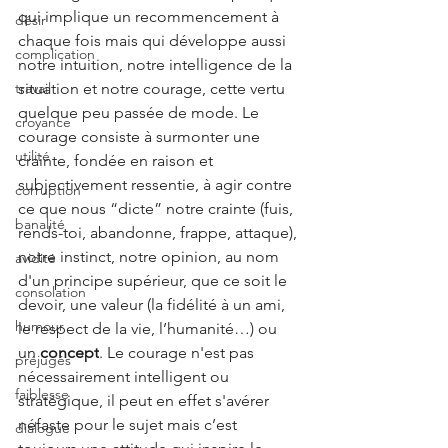
qui implique un recommencement à 
désir
chaque fois mais qui développe aussi 
complication
notre intuition, notre intelligence de la 
situation et notre courage, cette vertu 
travail
quelque peu passée de mode. Le 
croyance
courage consiste à surmonter une 
utilité
crainte, fondée en raison et 
subjectivement ressentie, à agir contre 
corruption
ce que nous “dicte” notre crainte (fuis, 
banalité
rends-toi, abandonne, frappe, attaque), 
notre instinct, notre opinion, au nom 
avidité
d'un principe supérieur, que ce soit le 
consolation
devoir, une valeur (la fidélité à un ami, 
humour
le respect de la vie, l’humanité…) ou 
un 
concept
. Le courage n'est pas 
préjugés
nécessairement intelligent ou 
faiblesse
stratégique, il peut en effet s'avérer 
néfaste pour le sujet mais c’est 
dialogue