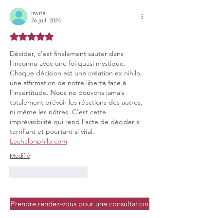
Invité
26 juil. 2024
Noté 5 étoiles sur 5.
Décider, c'est finalement sauter dans 
l'inconnu avec une foi quasi mystique. 
Chaque décision est une création ex nihilo, 
une affirmation de notre liberté face à 
l'incertitude. Nous ne pouvons jamais 
totalement prévoir les réactions des autres, 
ni même les nôtres. C'est cette 
imprévisibilité qui rend l'acte de décider si 
terrifiant et pourtant si vital. 
Lechalonphilo.com
Modifié
J'aime
Répondre
Prendre rendez-vous pour une consultation