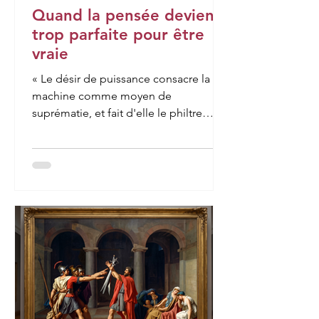
Quand la pensée devient
trop parfaite pour être
vraie
« Le désir de puissance consacre la
machine comme moyen de
suprématie, et fait d'elle le philtre
moderne. L'homme qui veut dominer
ses semblables suscite la machine
androïde. Il abdique alors devant elle
et lui délègue son humanité. Il cherche
à construire la machine à penser,
rêvant de pouvoir construire la
machine à vouloir, la machine à vivre,
pour rester derrière elle sans angoisse,
libéré de tout danger, exempt de tout
sentiment de faiblesse, et triomphant
médiatement pa