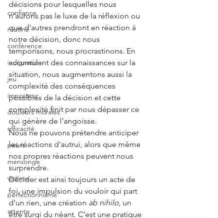
décisions pour lesquelles nous 
confiance
n'aurons pas le luxe de la réflexion ou 
que d'autres prendront en réaction à 
routine
notre décision, donc nous 
conférence
temporisons, nous procrastinons. En 
accumulant des connaissances sur la 
indignation
situation, nous augmentons aussi la 
jeu
complexité des conséquences 
imposteur
possibles de la décision et cette 
complexité finit par nous dépasser ce 
douleurs morales
qui génère de l’angoisse.
efficacité
Nous ne pouvons prétendre anticiper 
les réactions d'autrui, alors que même 
peurs
nos propres réactions peuvent nous 
mensonge
surprendre.
victime
Décider est ainsi toujours un acte de 
foi, une impulsion du vouloir qui part 
perfectionnisme
d'un rien, une création 
ab nihilo
, un 
attente
être surgi du néant. C’est une pratique 