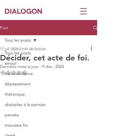
Post
Tous les posts
17 juil. 2024
2 min de lecture
Tous les posts
Décider, cet acte de foi.
amour
Dernière mise à jour :
9 déc. 2024
Noté NaN étoiles sur 5.
transcendance
dépassement
rhétorique
obstacles à la pensée
pensée
mauvaise foi
clarté