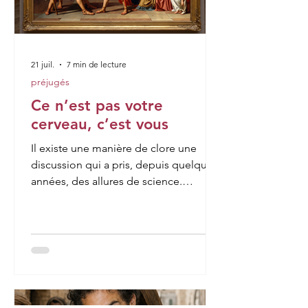
21 juil.
7 min de lecture
préjugés
Ce n’est pas votre
cerveau, c’est vous
Il existe une manière de clore une
discussion qui a pris, depuis quelques
années, des allures de science.
Quelqu’un agit d’une façon qui nous
surprend, soutient une opinion que
nous trouvons absurde, cède à une
impulsion qu’il avait pourtant juré de
maîtriser, et l’on entend aussitôt
l’explication qui ferme le dossier : c’est
le cerveau. C’est la dopamine, le circuit