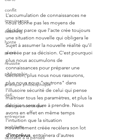
conflit
L’accumulation de connaissances ne 
impuissance
nous donne pas les moyens de 
décider parce que l'acte crée toujours 
coaching
une situation nouvelle qui obligera le 
honte
Sujet à assumer la nouvelle réalité qu'il 
a créée par sa décision. C'est pourquoi 
plaisir
plus nous accumulons de 
réussite
connaissances pour préparer une 
philosophie
décision, plus nous nous rassurons, 
plus nous nous "vautrons" dans 
pratique philosophique
l’illusoire sécurité de celui qui pense 
défi
maîtriser tous les paramètres, et plus la 
décision sera dure à prendre. Nous 
dialogue socratique
avons en effet en même temps 
entreprise
l'intuition que la situation 
problème
nouvellement créée recèlera son lot 
d'imprévus
, entraînera d'autres 
obstacle à la pensée