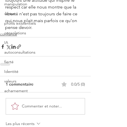
toujours une attitude qui inspire le 
manipulation
respect car elle nous montre que la 
liberté n’est pas toujours de faire ce 
vertus
qui nous plait mais parfois ce qu’on 
profils existentiels
pense devoir.
consolations
confiance
IA
autoconsultations
fierté
Identité
valeurs
1 commentaire
0.0/5 (0)
acharnement
Commenter et noter...
Les plus récents