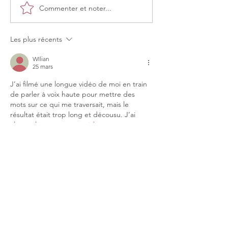
Commenter et noter...
Les plus récents
WIlian
25 mars
J’ai filmé une longue vidéo de moi en train 
de parler à voix haute pour mettre des 
mots sur ce qui me traversait, mais le 
résultat était trop long et décousu. J’ai 
alors utilisé 
rogner une video
 pour ne 
garder que les passages les plus justes et 
intenses. Le rendu est devenu clair, 
presque thérapeutique.
J'aime
Répondre
Prendre rendez-vous pour une consultation