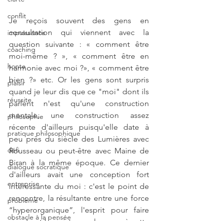
conflit
Je reçois souvent des gens en 
consultation qui viennent avec la 
impuissance
question suivante : « comment être 
coaching
moi-même ? », « comment être en 
honte
harmonie avec moi ?», « comment être 
bien ?» etc. Or les gens sont surpris 
plaisir
quand je leur dis que ce "moi" dont ils 
réussite
parlent n'est qu'une construction 
mentale, une construction assez 
philosophie
récente d'ailleurs puisqu'elle date à 
pratique philosophique
peu près du siècle des Lumières avec 
défi
Rousseau ou peut-être avec Maine de 
Biran à la même époque. Ce dernier 
dialogue socratique
d'ailleurs avait une conception fort 
entreprise
intéressante du moi : c'est le point de 
rencontre, la résultante entre une force 
problème
“hyperorganique”, l'esprit pour faire 
obstacle à la pensée