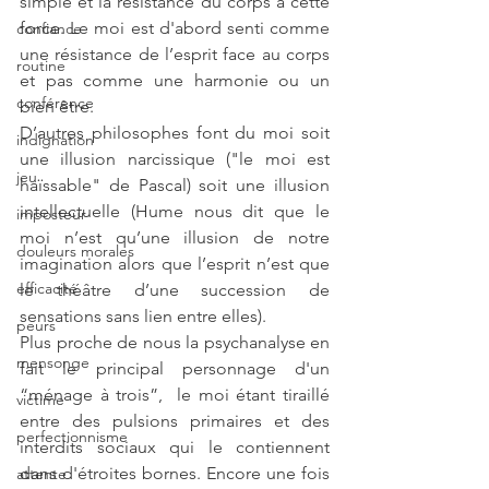
simple et la résistance du corps à cette 
force. Le moi est d'abord senti comme 
confiance
une résistance de l’esprit face au corps 
routine
et pas comme une harmonie ou un 
conférence
bien être.
D’autres philosophes font du moi soit 
indignation
une illusion narcissique ("le moi est 
jeu
haïssable" de Pascal) soit une illusion 
intellectuelle (Hume nous dit que le 
imposteur
moi n’est qu’une illusion de notre 
douleurs morales
imagination alors que l’esprit n’est que 
efficacité
le théâtre d’une succession de 
sensations sans lien entre elles).
peurs
Plus proche de nous la psychanalyse en 
mensonge
fait le principal personnage d'un 
“ménage à trois”,  le moi étant tiraillé 
victime
entre des pulsions primaires et des 
perfectionnisme
interdits sociaux qui le contiennent 
dans d'étroites bornes. Encore une fois 
attente