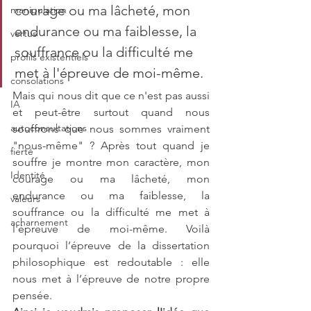
courage ou ma lâcheté, mon 
manipulation
endurance ou ma faiblesse, la 
vertus
souffrance ou la difficulté me 
profils existentiels
met à l'épreuve de moi-même.
consolations
Mais qui nous dit que ce n'est pas aussi 
IA
et peut-être surtout quand nous 
autoconsultations
souffrons que nous sommes vraiment 
"nous-même" ? Après tout quand je 
fierté
souffre je montre mon caractère, mon 
Identité
courage ou ma lâcheté, mon 
endurance ou ma faiblesse, la 
valeurs
souffrance ou la difficulté me met à 
acharnement
l'épreuve de moi-même. Voilà 
pourquoi l’épreuve de la dissertation 
philosophique est redoutable : elle 
nous met à l’épreuve de notre propre 
pensée.