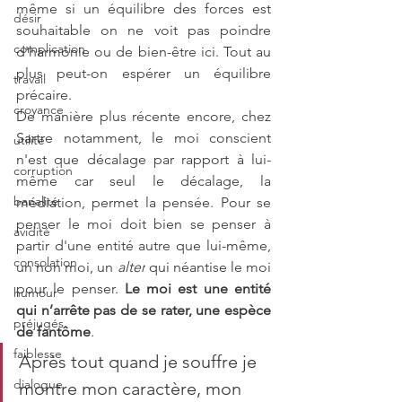
même si un équilibre des forces est 
désir
souhaitable on ne voit pas poindre 
complication
d'harmonie ou de bien-être ici. Tout au 
plus peut-on espérer un équilibre 
travail
précaire.
croyance
De manière plus récente encore, chez 
Sartre notamment, le moi conscient 
utilité
n'est que décalage par rapport à lui-
corruption
même car seul le décalage, la 
banalité
médiation, permet la pensée. Pour se 
penser le moi doit bien se penser à 
avidité
partir d'une entité autre que lui-même, 
consolation
un non moi, un 
alter
 qui néantise le moi 
pour le penser. 
Le moi est une entité 
humour
qui n’arrête pas de se rater, une espèce 
préjugés
de fantôme
.
faiblesse
Après tout quand je souffre je 
dialogue
montre mon caractère, mon 