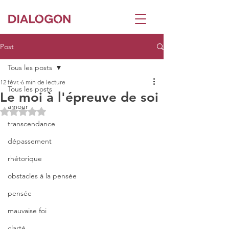
Post
Tous les posts
12 févr.
6 min de lecture
Tous les posts
Le moi à l'épreuve de soi
amour
Noté NaN étoiles sur 5.
transcendance
dépassement
rhétorique
obstacles à la pensée
pensée
mauvaise foi
clarté