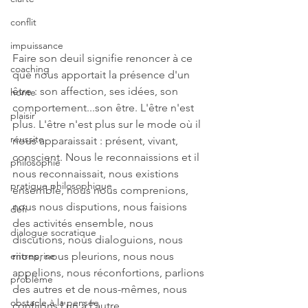
conflit
impuissance
Faire son deuil signifie renoncer à ce 
coaching
que nous apportait la présence d'un 
être : son affection, ses idées, son 
honte
comportement...son être. L'être n'est 
plaisir
plus. L'être n'est plus sur le mode où il 
réussite
nous apparaissait : présent, vivant, 
conscient. Nous le reconnaissions et il 
philosophie
nous reconnaissait, nous existions 
pratique philosophique
ensemble, nous nous comprenions, 
nous nous disputions, nous faisions 
défi
des activités ensemble, nous 
dialogue socratique
discutions, nous dialoguions, nous 
entreprise
riions, nous pleurions, nous nous 
appelions, nous réconfortions, parlions 
problème
des autres et de nous-mêmes, nous 
obstacle à la pensée
confiions l'un à l'autre. 