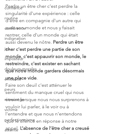
Perdre un être cher c'est perdre la 
confiance
singularité d'une expérience : celle 
routine
d'être en compagnie d'un autre qui 
avait son monde et nous y faisait 
conférence
rentrer, celle d'un monde qui était 
indignation
aussi devenu le nôtre. 
Perdre un être 
jeu
cher c'est perdre une partie de son 
monde, c'est appauvrir son monde, le 
imposteur
restreindre, c'est exister en sachant 
douleurs morales
que notre monde gardera désormais 
une place vide
.
efficacité
Faire son deuil c'est atténuer le 
peurs
sentiment du manque cruel qui nous 
mensonge
étreint lorsque nous nous surprenons à 
vouloir lui parler, à le voir ou à 
victime
l'entendre et que nous n'entendons 
perfectionnisme
que le silence en réponse à notre 
appel. 
L’absence de l’être cher a creusé 
attente