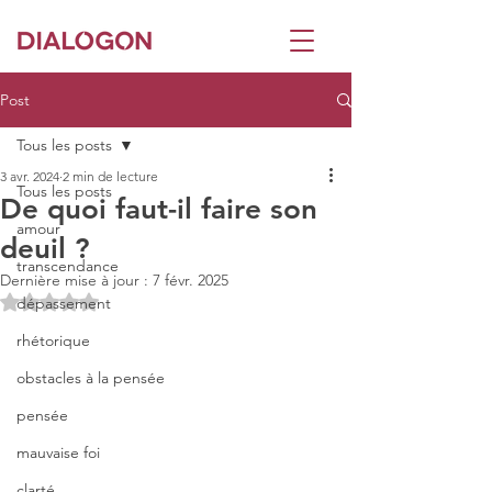
Post
Tous les posts
3 avr. 2024
2 min de lecture
Tous les posts
De quoi faut-il faire son
amour
deuil ?
transcendance
Dernière mise à jour :
7 févr. 2025
Noté NaN étoiles sur 5.
dépassement
rhétorique
obstacles à la pensée
pensée
mauvaise foi
clarté