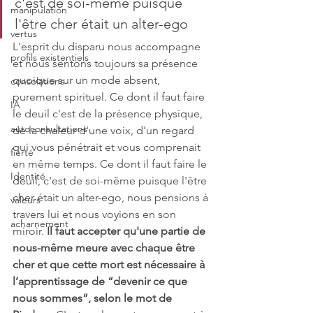
c'est de soi-même puisque 
manipulation
l'être cher était un alter-ego
vertus
L'esprit du disparu nous accompagne 
profils existentiels
et nous sentons toujours sa présence 
quoique sur un mode absent, 
consolations
purement spirituel. Ce dont il faut faire 
IA
le deuil c'est de la présence physique, 
autoconsultations
de la chaleur d'une voix, d'un regard 
qui vous pénétrait et vous comprenait 
fierté
en même temps. Ce dont il faut faire le 
Identité
deuil, c'est de soi-même puisque l'être 
cher était un alter-ego, nous pensions à 
valeurs
travers lui et nous voyions en son 
acharnement
miroir. 
Il faut accepter qu'une partie de 
nous-même meure avec chaque être 
cher et que cette mort est nécessaire à 
l’apprentissage de “devenir ce que 
nous sommes”, selon le mot de 