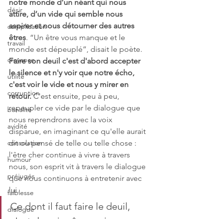
notre monde d’un néant qui nous 
désir
attire, d’un vide qui semble nous 
aspirer et nous détourner des autres 
complication
êtres
. “Un être vous manque et le 
travail
monde est dépeuplé”, disait le poète.
croyance
Faire son deuil c'est d'abord accepter 
le silence et n'y voir que notre écho, 
utilité
c'est voir le vide et nous y mirer en 
corruption
retour.
 C'est ensuite, peu à peu, 
repeupler ce vide par le dialogue que 
banalité
nous reprendrons avec la voix 
avidité
disparue, en imaginant ce qu'elle aurait 
consolation
dit ou pensé de telle ou telle chose : 
l'être cher continue à vivre à travers 
humour
nous, son esprit vit à travers le dialogue 
préjugés
que nous continuons à entretenir avec 
lui.
faiblesse
Ce dont il faut faire le deuil, 
dialogue