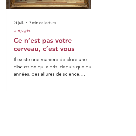
21 juil.
7 min de lecture
préjugés
Ce n’est pas votre
cerveau, c’est vous
Il existe une manière de clore une
discussion qui a pris, depuis quelques
années, des allures de science.
Quelqu’un agit d’une façon qui nous
surprend, soutient une opinion que
nous trouvons absurde, cède à une
impulsion qu’il avait pourtant juré de
maîtriser, et l’on entend aussitôt
l’explication qui ferme le dossier : c’est
le cerveau. C’est la dopamine, le circuit
de la récompense, l’amygdale, le