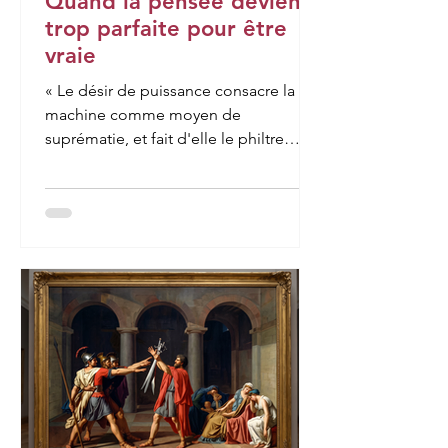
Quand la pensée devient
trop parfaite pour être
vraie
« Le désir de puissance consacre la
machine comme moyen de
suprématie, et fait d'elle le philtre
moderne. L'homme qui veut dominer
ses semblables suscite la machine
androïde. Il abdique alors devant elle
et lui délègue son humanité. Il cherche
à construire la machine à penser,
rêvant de pouvoir construire la
machine à vouloir, la machine à vivre,
pour rester derrière elle sans angoisse,
libéré de tout danger, exempt de tout
sentiment de faiblesse, et triomphant
médiatement pa