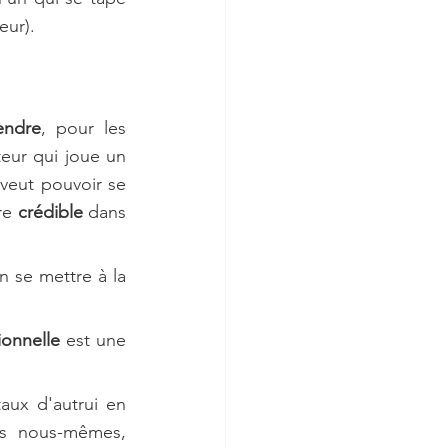
eur).
endre
, pour les 
ur qui joue un 
l veut pouvoir se 
re 
crédible 
dans 
se mettre à la 
ionnelle
 est une 
aux d'autrui en 
s nous-mêmes, 