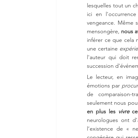
lesquelles tout un c
ici en l'occurrence 
vengeance. Même si 
mensongère, 
nous av
inférer ce que cela 
une certaine 
expéri
l'auteur qui doit r
succession d'événeme
Le lecteur, en imag
émotions par 
procur
de comparaison-tr
seulement nous pou
en plus les 
vivre
 ce
neurologues ont d’a
l’existence de « n
congénère qui ressen