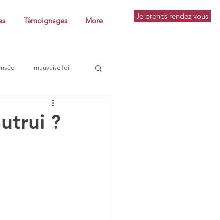
Je prends rendez-vous
es
Témoignages
More
ensée
mauvaise foi
pratique philosophique
utrui ?
utine
conférence