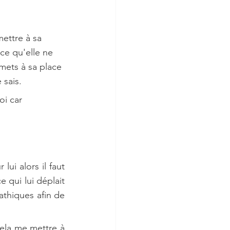
ettre à sa 
ce qu'elle ne 
mets à sa place 
 sais.
oi car 
r lui alors il faut 
 qui lui déplait 
athiques afin de 
ela me mettre à 