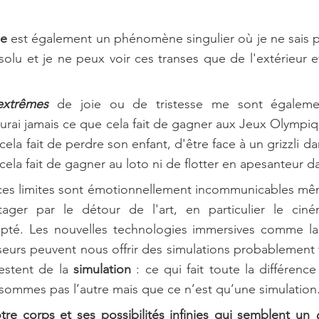
e 
est également un phénomène singulier où je ne sais p
bsolu et je ne peux voir ces transes que de l'extérieur e
extrêmes
 de joie ou de tristesse me sont également
aurai jamais ce que cela fait de gagner aux Jeux Olympiq
ela fait de perdre son enfant, d'être face à un grizzli dans
cela fait de gagner au loto ni de flotter en apesanteur d
es limites sont émotionnellement incommunicables même 
tager par le détour de l'art, en particulier le cin
pté. Les nouvelles technologies immersives comme la ré
eurs peuvent nous offrir des simulations probablement 
restent de la 
simulation 
: ce qui fait toute la différenc
sommes pas l’autre mais que ce n’est qu’une simulation
otre corps et ses possibilités infinies qui semblent un 