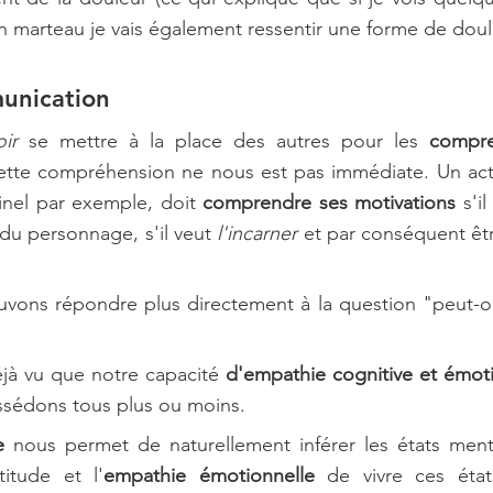
un marteau je vais également ressentir une forme de doul
unication
oir
 se mettre à la place des autres pour les 
compr
cette compréhension ne nous est pas immédiate. Un acte
nel par exemple, doit 
comprendre ses motivations
 s'i
du personnage, s'il veut 
l'incarner
 et par conséquent êt
vons répondre plus directement à la question "peut-on 
à vu que notre capacité 
d'empathie cognitive et émot
ssédons tous plus ou moins.
e
 nous permet de naturellement inférer les états ment
itude et l'
empathie émotionnelle
 de vivre ces état