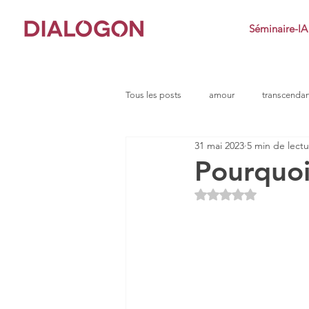
Séminaire-IA
Tous les posts
amour
transcenda
31 mai 2023
5 min de lect
clarté
conflit
impuissance
Pourquoi
Noté NaN étoiles s
défi
dialogue socratique
e
indignation
jeu
imposteur