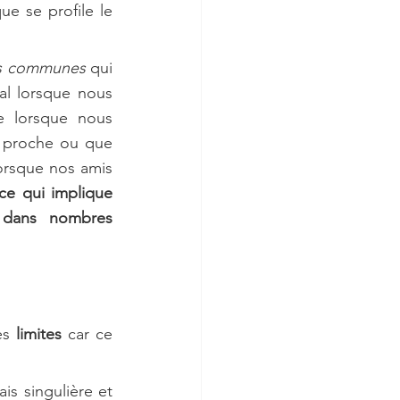
e se profile le 
es communes
 qui 
l lorsque nous 
 lorsque nous 
 proche ou que 
orsque nos amis 
e qui implique 
dans nombres 
es 
limites
 car ce 
s singulière et 