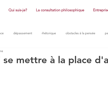
Qui suis-je?
La consultation philosophique
Entrepris
nce
dépassement
rhétorique
obstacles à la pensée
p
ure
coaching
honte
plaisir
réussite
philosophie
 se mettre à la place d'a
ur 5.
ntreprise
problème
obstacle à la pensée
confiance
ro
douleurs morales
efficacité
peurs