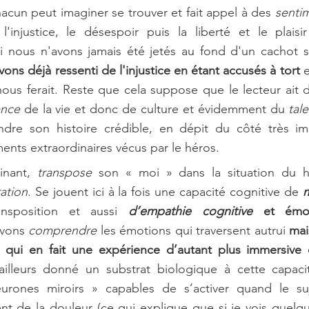
hacun peut imaginer se trouver et fait appel à des 
sentim
l'injustice, le désespoir puis la liberté et le plaisi
nous n'avons jamais été jetés au fond d'un cachot su
ons déjà ressenti de l'injustice en étant accusés à tort
 
nous ferait. Reste que cela suppose que le lecteur ait 
ence
 de la vie et donc de culture et évidemment du 
tal
endre son histoire crédible, en dépit du côté très im
nts extraordinaires vécus par le héros.
inant, 
transpose
 son « moi » dans la situation du hé
ation
. Se jouent ici à la fois une capacité cognitive de 
m
ansposition et aussi 
d’empathie cognitive
 et émot
vons 
comprendre
 les émotions qui traversent autrui 
mai
 qui en fait une expérience d’autant plus immersive 
illeurs donné un substrat biologique à cette capaci
eurones miroirs » capables de s’activer quand le su
t de la douleur (ce qui explique que si je vois quelqu