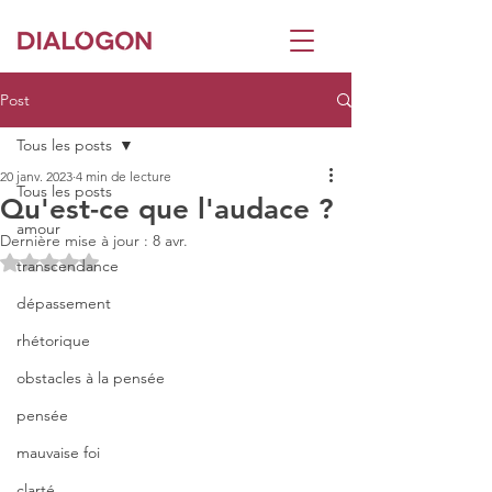
Post
Tous les posts
20 janv. 2023
4 min de lecture
Tous les posts
Qu'est-ce que l'audace ?
amour
Dernière mise à jour :
8 avr.
Noté NaN étoiles sur 5.
transcendance
dépassement
rhétorique
obstacles à la pensée
pensée
mauvaise foi
clarté