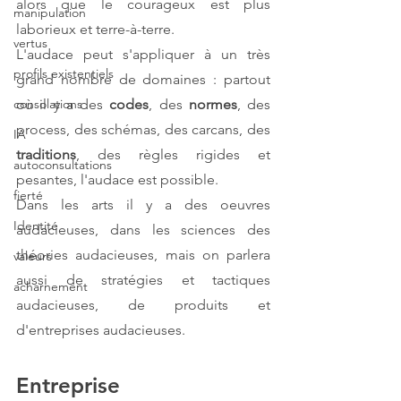
alors que le courageux est plus 
manipulation
laborieux et terre-à-terre. 
vertus
L'audace peut s'appliquer à un très 
profils existentiels
grand nombre de domaines : partout 
où il y a des 
codes
, des 
normes
, des 
consolations
process, des schémas, des carcans, des 
IA
traditions
, des règles rigides et 
autoconsultations
pesantes, l'audace est possible. 
fierté
Dans les arts il y a des oeuvres 
Identité
audacieuses, dans les sciences des 
théories audacieuses, mais on parlera 
valeurs
aussi de stratégies et tactiques 
acharnement
audacieuses, de produits et 
d'entreprises audacieuses.
Entreprise