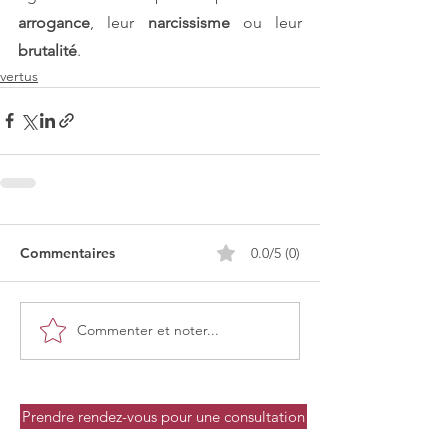
arrogance
, leur 
narcissisme 
ou leur 
brutalité
.
vertus
Commentaires
0.0/5 (0)
Commenter et noter...
Prendre rendez-vous pour une consultation