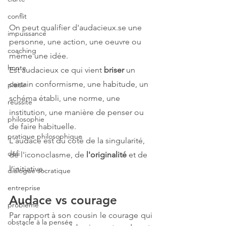
conflit
On peut qualifier d'audacieux.se une 
impuissance
personne, une action, une oeuvre ou 
coaching
même une idée. 
honte
Est audacieux ce qui vient 
briser 
un 
certain conformisme, une habitude, un 
plaisir
schéma établi, une norme, une 
réussite
institution, une manière de penser ou 
philosophie
de faire habituelle. 
pratique philosophique
L'audace est du coté de la singularité, 
défi
de l'iconoclasme, de 
l'originalité 
et de 
l'initiative. 
dialogue socratique
entreprise
Audace vs courage
problème
Par rapport à son cousin le courage qui 
obstacle à la pensée