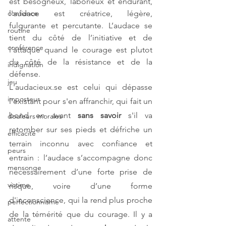
est besogneux, laborieux et endurant, 
l'audace est créatrice, légère, 
confiance
fulgurante et percutante. L’audace se 
routine
tient du côté de l’initiative et de 
conférence
l’attaque quand le courage est plutot 
du côté de la résistance et de la 
indignation
défense.
jeu
L'audacieux.se est celui qui dépasse 
imposteur
l'existant pour s'en affranchir, qui fait un 
bond en avant 
sans savoir
 s'il va 
douleurs morales
retomber sur ses pieds et défriche un 
efficacité
terrain inconnu avec confiance et 
peurs
entrain : l’audace s’accompagne donc 
mensonge
nécessairement d’une forte prise de 
victime
risque, voire d’une forme 
d'inconscience, qui la rend plus proche 
perfectionnisme
de la témérité que du courage. Il y a 
attente