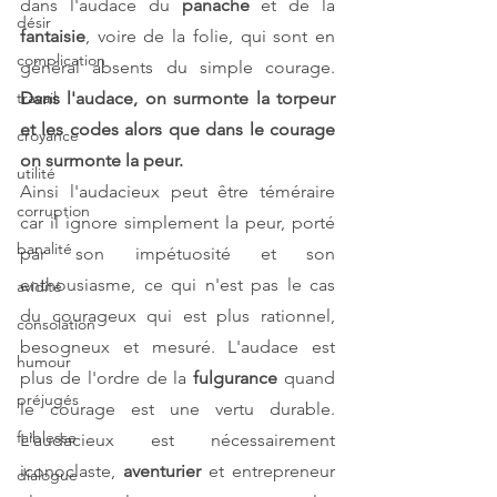
dans l'audace du 
panache 
et de la 
désir
fantaisie
, voire de la folie, qui sont en 
complication
général absents du simple courage. 
Dans l'audace, on surmonte la torpeur 
travail
et les codes alors que dans le courage 
croyance
on surmonte la peur.
utilité
Ainsi l'audacieux peut être téméraire 
corruption
car il ignore simplement la peur, porté 
banalité
par son impétuosité et son 
enthousiasme, ce qui n'est pas le cas 
avidité
du courageux qui est plus rationnel, 
consolation
besogneux et mesuré. L'audace est 
humour
plus de l'ordre de la 
fulgurance 
quand 
préjugés
le courage est une vertu durable. 
faiblesse
L'audacieux est nécessairement 
iconoclaste, 
aventurier 
et entrepreneur 
dialogue