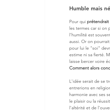
Humble mais né
Pour qui 
prétendrait
les termes car si on
l'humilité est souven
aussi. Or on pourrai
pour lui le "soi" devr
estime ni sa fierté. 
laisse bercer voire é
Comment alors concil
L'idée serait de se t
entrerions en religio
harmonie avec ses s
le plaisir ou la réuss
l'altérité et de l'ou