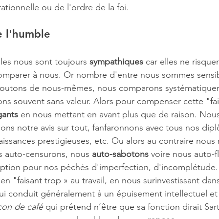
ationnelle ou de l'ordre de la foi.
e l'humble
es nous sont toujours 
sympathiques
 car elles ne risqu
comparer à nous. Or nombre d'entre nous sommes sensib
 doutons de nous-mêmes, nous comparons systématique
ons souvent sans valeur. Alors pour compenser cette "fail
gants 
en nous mettant en avant plus que de raison. Nous
ns notre avis sur tout, fanfaronnons avec tous nos dip
issances prestigieuses, etc. Ou alors au contraire nous 
s auto-censurons, nous 
auto-sabotons
 voire nous auto-fl
ption pour nos péchés d'imperfection, d'incomplétude.
n "faisant trop » au travail, en nous surinvestissant dans
ui conduit généralement à un épuisement intellectuel et
çon de café
 qui prétend n’être que sa fonction dirait Sart