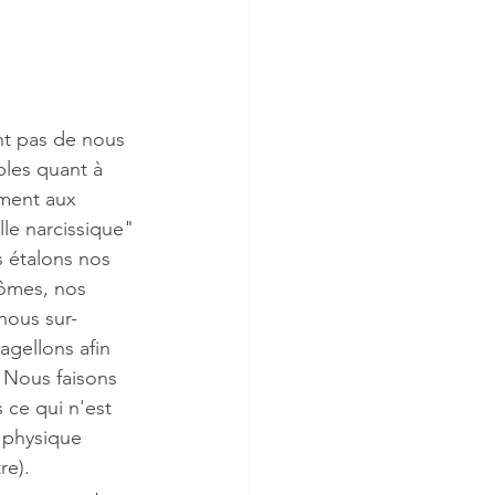
ent pas de nous 
les quant à 
ment aux 
le narcissique" 
 étalons nos 
lômes, nos 
nous sur-
agellons afin 
 Nous faisons 
 ce qui n'est 
 physique 
re).