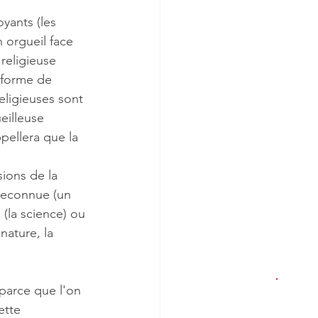
yants (les 
 orgueil face 
religieuse 
 forme de 
eligieuses sont 
eilleuse 
pellera que la 
ions de la 
reconnue (un 
(la science) ou 
nature, la 
parce que l'on 
ette 