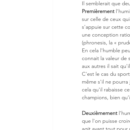
Il semblerait que de
Premièrement 
l'humi
sur celle de ceux qui 
s'appuie sur cette co
une conception ration
(phronesis, la « prud
En cela l'humble peut
connait la valeur de 
aux autres il sait qu'
C'est le cas du sport
même s'il ne pourra 
cela qu'il rabaisse c
champions, bien qu’i
Deuxièmement 
l'hu
que l'on puisse croire
agit avant tout pour