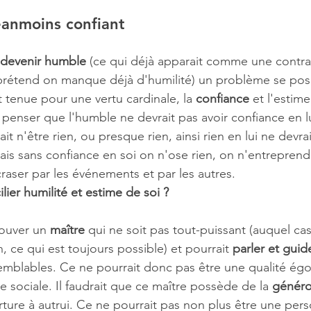
anmoins confiant
 devenir humble
 (ce qui déjà apparait comme une contra
 prétend on manque déjà d'humilité) un problème se pose.
t tenue pour une vertu cardinale, la 
confiance
 et l'estime
t penser que l'humble ne devrait pas avoir confiance en l
ait n'être rien, ou presque rien, ainsi rien en lui ne devra
Mais sans confiance en soi on n'ose rien, on n'entreprend
craser par les événements et par les autres. 
ier humilité et estime de soi ?
rouver un 
maître
 qui ne soit pas tout-puissant (auquel ca
n, ce qui est toujours possible) et pourrait 
parler et guid
emblables. Ce ne pourrait donc pas être une qualité é
ite sociale. Il faudrait que ce maître possède de la 
généro
verture à autrui. Ce ne pourrait pas non plus être une per