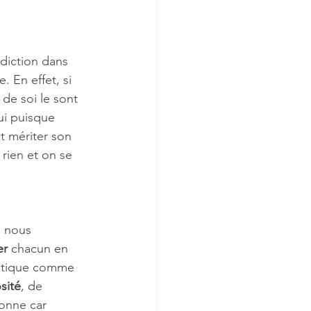
diction dans 
 En effet, si 
 de soi le sont 
ui puisque 
it mériter son 
 rien et on se 
s nous 
er
 chacun en 
gotique comme 
sité
, de 
sonne car 