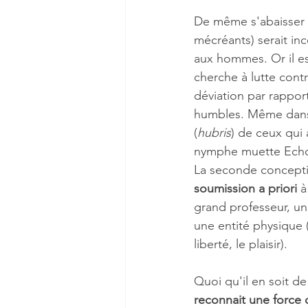
De même s'abaisser d
mécréants) serait inc
aux hommes. Or il est
cherche à lutte cont
déviation par rappor
humbles. Même dans l
(
hubris
) de ceux qui 
nymphe muette Echo
La seconde concepti
soumission a priori
 
grand professeur, un
une entité physique 
liberté, le plaisir).
Quoi qu'il en soit d
reconnait une force 