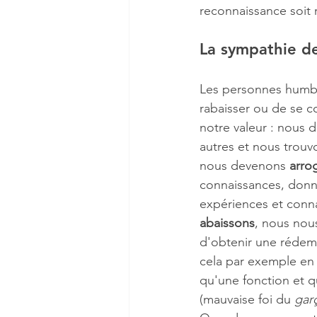
reconnaissance soit r
La sympathie d
Les personnes humbl
rabaisser ou de se 
notre valeur : nous
autres et nous trouv
nous devenons 
arro
connaissances, donno
expériences et conna
abaissons
, nous nou
d'obtenir une rédem
cela par exemple en e
qu'une fonction et q
(mauvaise foi du 
gar