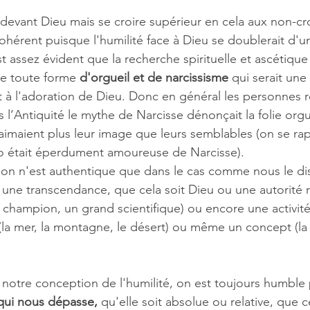
evant Dieu mais se croire supérieur en cela aux non-cro
ohérent puisque l'humilité face à Dieu se doublerait d'un
 assez évident que la recherche spirituelle et ascétique 
re toute forme 
d'orgueil et de narcissisme
 qui serait une
t à l'adoration de Dieu. Donc en général les personnes r
’Antiquité le mythe de Narcisse dénonçait la folie orgu
aimaient plus leur image que leurs semblables (on se rap
 était éperdument amoureuse de Narcisse).
on n'est authentique que dans le cas comme nous le dis
à une transcendance, que cela soit Dieu ou une autorité 
 champion, un grand scientifique) ou encore une activité 
(la mer, la montagne, le désert) ou même un concept (la 
e notre conception de l'humilité, on est toujours humble 
qui nous dépasse,
 qu'elle soit absolue ou relative, que c