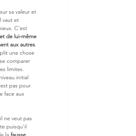
sur sa valeur et 
l vaut et 
ieux. C’est 
 et de lui-même
ent aux autres
. 
plit une chose 
s se comparer 
es limites. 
veau initial 
est pas pour 
e face aux 
il ne veut pas 
te puisqu'il 
e la 
fausse 