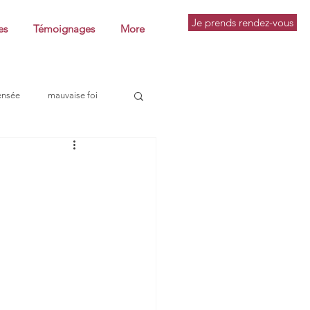
Je prends rendez-vous
es
Témoignages
More
ensée
mauvaise foi
pratique philosophique
utine
conférence