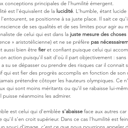
ux conceptions principales de l'humilité émergent.
lité est l'équivalent de la 
lucidité
. L'humble, étant lucide 
l'entourent, se positionne à sa juste place. Il sait ce qu'i
nscience de ses qualités et de ses limites pour agir au m
aliste de celui qui est dans la
 juste mesure des choses
ence » aristotélicienne) et ne se préfère 
pas nécessairem
 aussi bien être 
fier
 et confiant puisque celui qui accom
son action puisqu'il sait d'où il part objectivement : san
il a su se dépasser ou prendre des risques car il connait s
if qui est fier des progrès accomplis en fonction de son ni
jamais prétendre côtoyer les hauteurs olympiques. Ce n'
eux qui sont moins méritants ou qu'il se rabaisse lui-mêm
l puisse néanmoins les admirer.
mble est celui qui d'emblée 
s'abaisse
 face aux autres car 
 qu'il s'en croit supérieur. Dans ce cas l'humilité est fein
 un souci d'image, c'est ce que nous pourrions appeler d