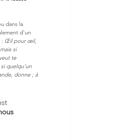
u dans la 
alement d'un 
 : Œil pour œil, 
mais si 
veut te 
 si quelqu'un 
mande, donne ; à 
st 
nous 