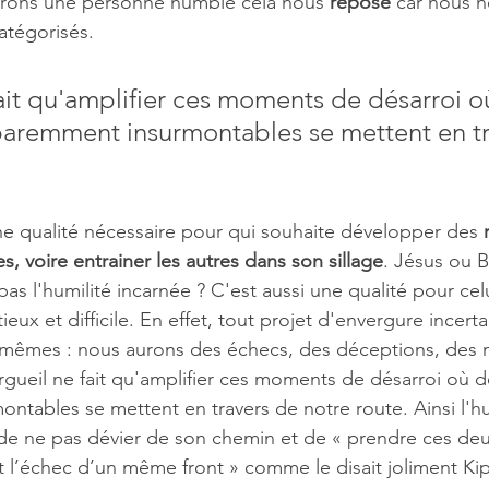
rons une personne humble cela nous 
repose
 car nous 
atégorisés.
fait qu'amplifier ces moments de désarroi o
aremment insurmontables se mettent en tr
 une qualité nécessaire pour qui souhaite développer des 
, voire entrainer les autres dans son sillage
. Jésus ou 
pas l'humilité incarnée ? C'est aussi une qualité pour celu
tieux et difficile. En effet, tout projet d'envergure incert
-mêmes : nous aurons des échecs, des déceptions, des
rgueil ne fait qu'amplifier ces moments de désarroi où d
tables se mettent en travers de notre route. Ainsi l'humi
de ne pas dévier de son chemin et de « prendre ces de
t l’échec d’un même front » comme le disait joliment Kip