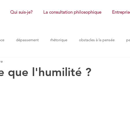
Qui suis-je?
La consultation philosophique
Entrepris
nce
dépassement
rhétorique
obstacles à la pensée
p
re
coaching
honte
plaisir
réussite
philosophie
e que l'humilité ?
ur 5.
ntreprise
problème
obstacle à la pensée
confiance
ro
douleurs morales
efficacité
peurs