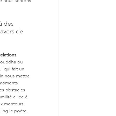
ne nous sentons 
ù des 
avers de 
relations 
Bouddha ou 
i qui fait un 
ain nous mettra 
 moments 
es obstacles 
lité alliée à 
ux menteurs 
ling le poète.