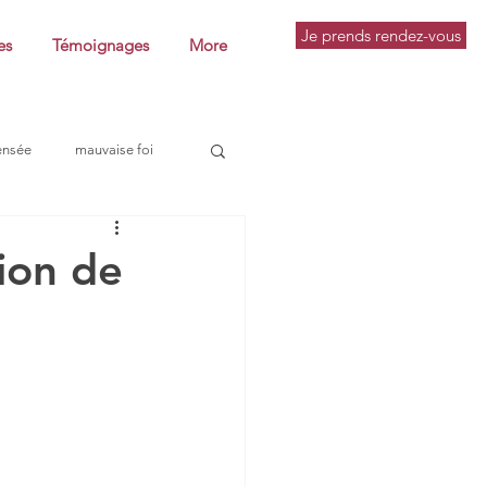
Je prends rendez-vous
es
Témoignages
More
ensée
mauvaise foi
pratique philosophique
tion de
utine
conférence