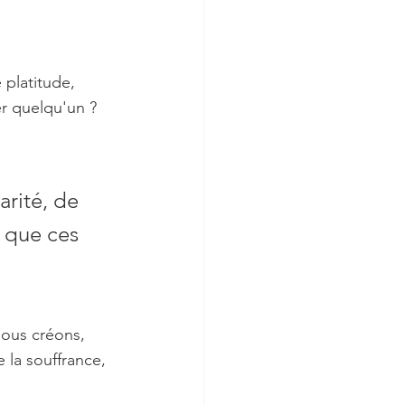
platitude, 
r quelqu'un ? 
rité, de 
l que ces 
ous créons, 
 la souffrance, 