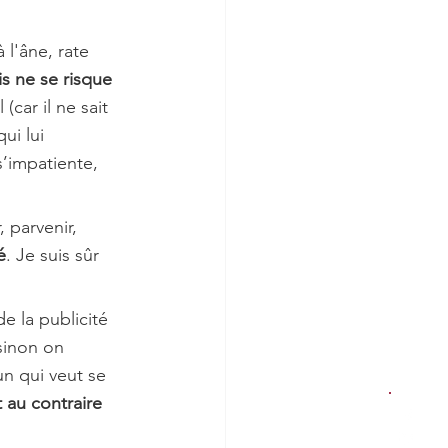
 l'âne, rate 
s ne se risque 
(car il ne sait 
ui lui 
’impatiente, 
, parvenir, 
é
. Je suis sûr 
e la publicité 
sinon on 
un qui veut se 
 au contraire 