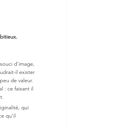
bitieux. 
 souci d'image, 
rait-il exister 
peu de valeur. 
 : ce faisant il 
t. 
ginalité, qui 
ce qu'il 