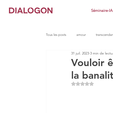
Séminaire-IA
Tous les posts
amour
transcenda
31 juil. 2023
3 min de lectu
clarté
conflit
impuissance
Vouloir ê
la banali
défi
dialogue socratique
e
Noté NaN étoiles s
indignation
jeu
imposteur