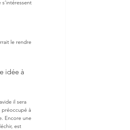
e s’intéressent 
rait le rendre 
e idée à 
avide il sera 
us préoccupé à 
ée. Encore une 
échir, est 