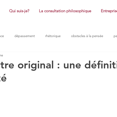
Qui suis-je?
La consultation philosophique
Entrepris
nce
dépassement
rhétorique
obstacles à la pensée
p
re
coaching
honte
plaisir
réussite
philosophie
tre original : une défini
té
ntreprise
problème
obstacle à la pensée
confiance
ro
ur 5.
douleurs morales
efficacité
peurs