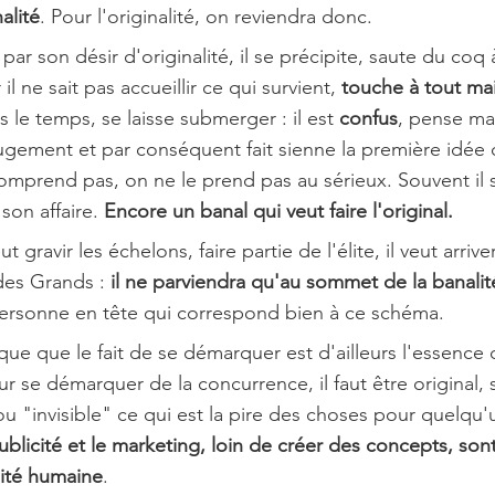
alité
. Pour l'originalité, on reviendra donc. 
 par son désir d'originalité, il se précipite, saute du coq à
l ne sait pas accueillir ce qui survient, 
touche à tout mai
s le temps, se laisse submerger : il est 
confus
, pense mal 
gement et par conséquent fait sienne la première idée q
comprend pas, on ne le prend pas au sérieux. Souvent il s
son affaire. 
Encore un banal qui veut faire l'original.
eut gravir les échelons, faire partie de l'élite, il veut arriver
des Grands : 
il ne parviendra qu'au sommet de la banalit
ersonne en tête qui correspond bien à ce schéma. 
e que le fait de se démarquer est d'ailleurs l'essence d
r se démarquer de la concurrence, il faut être original, 
u "invisible" ce qui est la pire des choses pour quelqu'
ublicité et le marketing, loin de créer des concepts, sont
lité humaine
. 