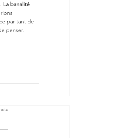
. 
La banalité 
rions 
ce par tant de 
de penser. 
note