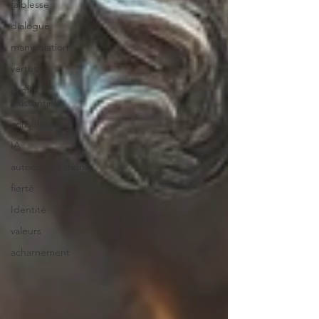
faiblesse
dialogue
manipulation
vertus
profils
existentiels
consolations
IA
autoconsultations
fierté
Identité
valeurs
acharnement