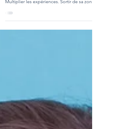
pleinement". Vibrer. Se passionner.
Multiplier les expériences. Sortir de sa zone
de confort. L'injonction est partout, et elle a
l'air si évidente qu'on ne songe pas à la
questionner. Mais que signifie vivre ? Est-ce
ressentir beaucoup ? Faire beaucoup ?
Accumuler des moments forts ? Ou tout
autre chose, quelque chose de plus
silencieux et de plus exigeant, que le bruit
ambiant empêche précisément d'entendre ?
Un malentendu fondamen