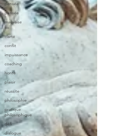
pensée
pensée
mauvaise
foi
clarté
conflit
impuissance
coaching
honte
plaisir
réussite
philosophie
pratique
philosophique
défi
dialogue