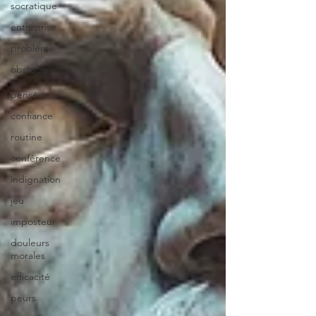
socratique
entreprise
problème
obstacle
à la
pensée
confiance
routine
conférence
indignation
jeu
imposteur
douleurs
morales
efficacité
peurs