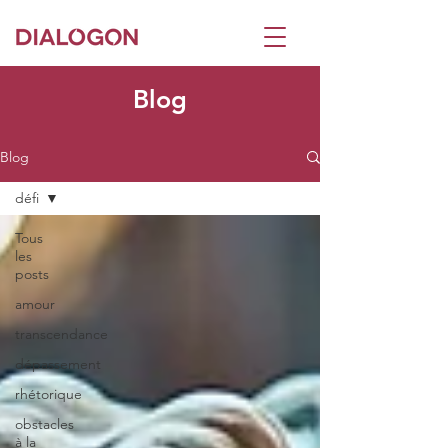
Blog
Blog
défi
Tous
les
posts
amour
transcendance
dépassement
rhétorique
obstacles
à la