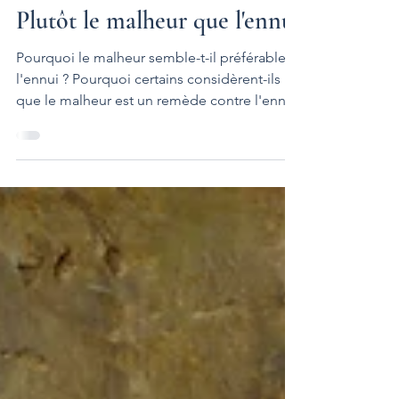
17 sept. 2024
3 min de lecture
Plutôt le malheur que l'ennui
Pourquoi le malheur semble-t-il préférable à
l'ennui ? Pourquoi certains considèrent-ils
que le malheur est un remède contre l'ennui
? Comment arrivent-ils à plus valoriser le
malheur que l'ennui ? Pourquoi l'ennui est-il
la chose la pire au monde ? Probablement
parce que l'ennui c'est le vide, le néant, et
que la nature ayant horreur du vide, ils
cherchent à le combler par tous les moyens,
y compris le pire. Dans le malheur il y a
souffrance. Mais cette souffrance ne saurait