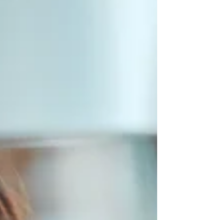
puisque en existant nous disons « non » aux
forces de la passivité et de la mort. Dire «
non » c'est affirmer la puissance de notre
propre autonomie, c'est avoir sa propre
idée, sa propre volonté, c'est résister à ce
qu'autrui ou la soci