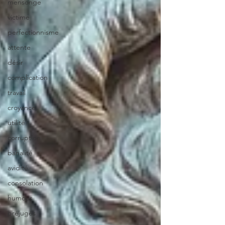
mensonge
victime
perfectionnisme
attente
désir
complication
travail
croyance
utilité
corruption
banalité
avidité
consolation
humour
préjugés