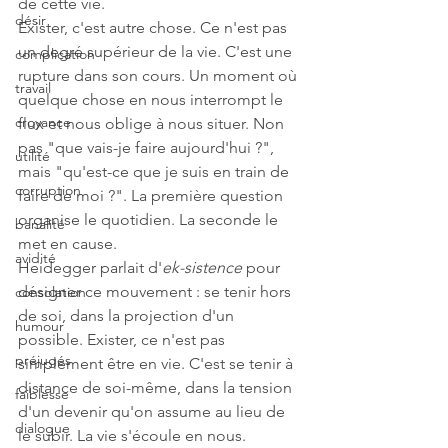
de cette vie.
désir
Exister, c'est autre chose. Ce n'est pas 
un degré supérieur de la vie. C'est une 
complication
rupture dans son cours. Un moment où 
travail
quelque chose en nous interrompt le 
croyance
flux et nous oblige à nous situer. Non 
pas "que vais-je faire aujourd'hui ?", 
utilité
mais "qu'est-ce que je suis en train de 
corruption
faire de moi ?". La première question 
organise le quotidien. La seconde le 
banalité
met en cause.
avidité
Heidegger parlait d'
ek-sistence
 pour 
désigner ce mouvement : se tenir hors 
consolation
de soi, dans la projection d'un 
humour
possible. Exister, ce n'est pas 
préjugés
simplement être en vie. C'est se tenir à 
distance de soi-même, dans la tension 
faiblesse
d'un devenir qu'on assume au lieu de 
dialogue
le subir. La vie s'écoule en nous. 