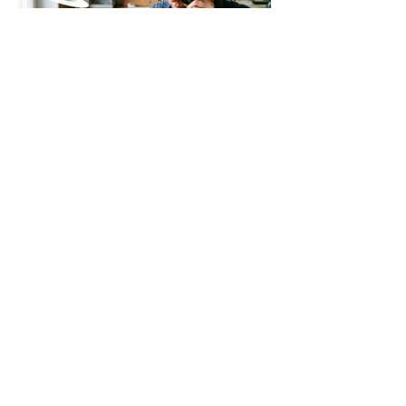
21 juil.
6 min de lecture
IA
Quand la pensée devient
trop parfaite pour être
vraie
« Le désir de puissance consacre la
machine comme moyen de
suprématie, et fait d'elle le philtre
moderne. L'homme qui veut dominer
ses semblables suscite la machine
androïde. Il abdique alors devant elle