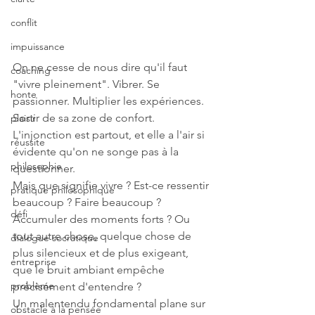
conflit
impuissance
On ne cesse de nous dire qu'il faut 
coaching
"vivre pleinement". Vibrer. Se 
honte
passionner. Multiplier les expériences. 
Sortir de sa zone de confort. 
plaisir
L'injonction est partout, et elle a l'air si 
réussite
évidente qu'on ne songe pas à la 
philosophie
questionner.
Mais que signifie vivre ? Est-ce ressentir 
pratique philosophique
beaucoup ? Faire beaucoup ? 
défi
Accumuler des moments forts ? Ou 
tout autre chose, quelque chose de 
dialogue socratique
plus silencieux et de plus exigeant, 
entreprise
que le bruit ambiant empêche 
problème
précisément d'entendre ?
Un malentendu fondamental plane sur 
obstacle à la pensée