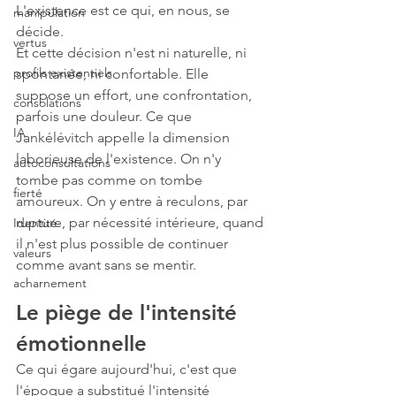
L'existence est ce qui, en nous, se 
manipulation
décide.
vertus
Et cette décision n'est ni naturelle, ni 
profils existentiels
spontanée, ni confortable. Elle 
suppose un effort, une confrontation, 
consolations
parfois une douleur. Ce que 
IA
Jankélévitch appelle la dimension 
laborieuse de l'existence. On n'y 
autoconsultations
tombe pas comme on tombe 
fierté
amoureux. On y entre à reculons, par 
rupture, par nécessité intérieure, quand 
Identité
il n'est plus possible de continuer 
valeurs
comme avant sans se mentir.
acharnement
Le piège de l'intensité 
émotionnelle
Ce qui égare aujourd'hui, c'est que 
l'époque a substitué l'intensité 