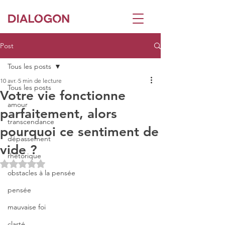
Post
Tous les posts
10 avr.
5 min de lecture
Tous les posts
Votre vie fonctionne
amour
parfaitement, alors
transcendance
pourquoi ce sentiment de
dépassement
vide ?
rhétorique
Noté NaN étoiles sur 5.
obstacles à la pensée
pensée
mauvaise foi
clarté