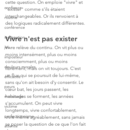
cette question. On emploie "vivre" et 
confiance
"exister" comme s'ils étaient 
interchangeables. Or ils renvoient à 
routine
des logiques radicalement différentes.
conférence
indignation
Vivre n'est pas exister
jeu
Vivre relève du continu. On vit plus ou 
moins intensément, plus ou moins 
imposteur
consciemment, plus ou moins 
douleurs morales
librement, mais on vit toujours. C'est 
un flux qui se poursuit de lui-même, 
efficacité
sans qu'on ait besoin d'y consentir. Le 
peurs
cœur bat, les jours passent, les 
habitudes se forment, les années 
mensonge
s'accumulent. On peut vivre 
victime
longtemps, vivre confortablement, 
perfectionnisme
vivre même agréablement, sans jamais 
se poser la question de ce que l'on fait 
attente