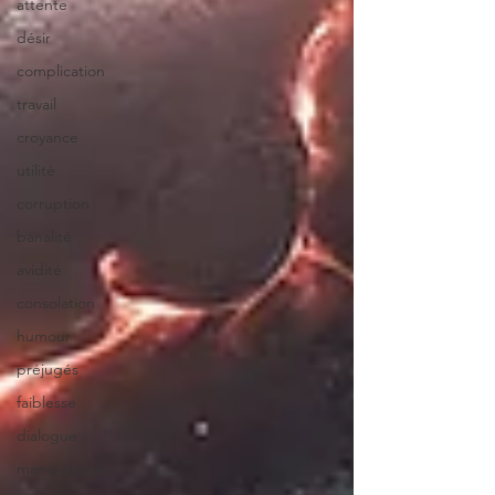
attente
désir
complication
travail
croyance
utilité
corruption
banalité
avidité
consolation
humour
préjugés
faiblesse
dialogue
manipulation