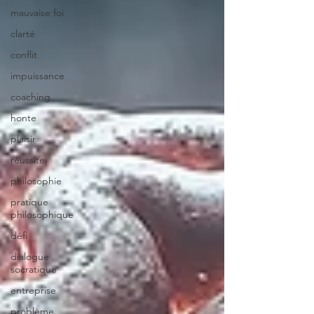
mauvaise foi
clarté
conflit
impuissance
coaching
honte
plaisir
réussite
philosophie
pratique
philosophique
défi
dialogue
socratique
entreprise
problème