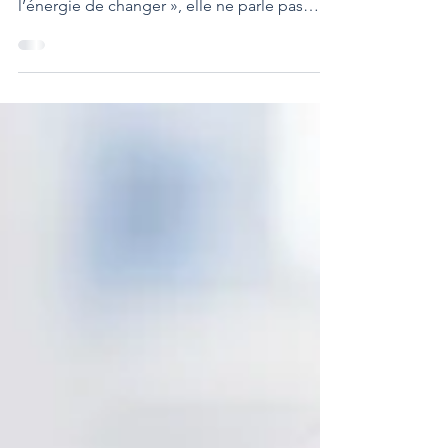
Quand une personne dit : « Je n’ai pas
l’énergie de changer », elle ne parle pas
d’un manque de sommeil ou de calories.
Elle dit autre chose, de plus subtil et de plus
grave : « Je suis absorbée, mobilisée en
permanence par quelque chose en moi qui
me consume. » Mais quoi ? Et pourquoi cela
persiste-t-il, même lorsqu’on tente d’y
échapper ? Ce n’est pas tant l’action qui
épuise, mais le vouloir. Et plus précisément :
le vouloir être.