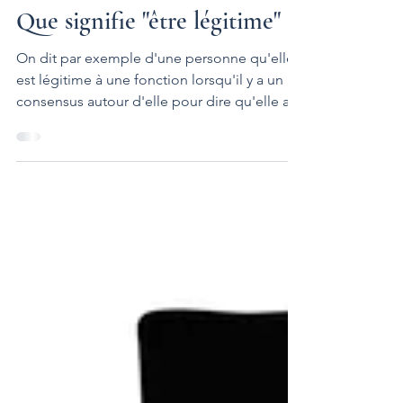
10 sept. 2024
6 min de lecture
Que signifie "être légitime" ?
On dit par exemple d'une personne qu'elle
est légitime à une fonction lorsqu'il y a un
consensus autour d'elle pour dire qu'elle a
les compétences, les qualités et l'expérience
requises pour ce poste. Être légitime, c'est
par conséquent un jugement subjectif mais
partagé sur la conformité d'une personne,
d'un fait, d'une proposition ou d'un
argument par rapport à une loi ou une règle
tacite. En effet, si la règle était juridique, on
dirait simplement que c'est légal et pas "l