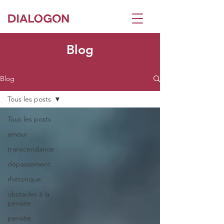
Blog
Blog
Tous les posts
Tous les posts
amour
transcendance
dépassement
rhétorique
obstacles à la
pensée
pensée