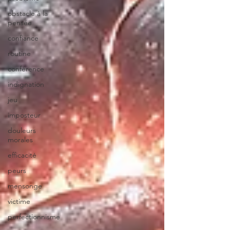
obstacle à la
pensée
confiance
routine
conférence
indignation
jeu
imposteur
douleurs
morales
efficacité
peurs
mensonge
victime
perfectionnisme