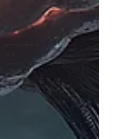
vertus
profils
existentiels
consolations
IA
autoconsultations
fierté
Identité
valeurs
acharnement