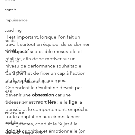
conflit
impuissance
coaching
Il est important, lorsque l'on fait un 
honte
travail, surtout en équipe, de se donner 
plaisir
un 
objectif
 si possible mesurable et 
réaliste, afin de se motiver sur un 
réussite
niveau de performance souhaitable. 
philosophie
Cela permet de fixer un cap à l'action 
et de mobiliser les énergies. 
pratique philosophique
Cependant le résultat ne devrait pas 
défi
devenir une 
obsession
 car une 
dialogue socratique
obsession est 
mortifère
 : elle 
fige
 la 
pensée et le comportement, empêche 
entreprise
toute adaptation aux circonstances 
problème
changeantes, conduit le Sujet à la 
rigidité
 cognitive et émotionnelle (on 
obstacle à la pensée