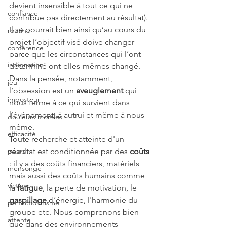
devient insensible à tout ce qui ne 
confiance
contribue pas directement au résultat). 
Il se pourrait bien ainsi qu’au cours du 
routine
projet l’objectif visé doive changer 
conférence
parce que les circonstances qui l’ont 
indignation
déterminé ont-elles-mêmes changé.
Dans la pensée, notamment, 
jeu
l’obsession est un 
aveuglement 
qui 
imposteur
nous ferme à ce qui survient dans 
l’événement, à autrui et même à nous-
douleurs morales
même.
efficacité
Toute recherche et atteinte d'un 
peurs
résultat est conditionnée par des 
coûts
: il y a des coûts financiers, matériels 
mensonge
mais aussi des coûts humains comme 
victime
la 
fatigue
, la perte de motivation, le 
gaspillage 
d’énergie, l'harmonie du 
perfectionnisme
groupe etc. Nous comprenons bien 
attente
que dans des environnements 