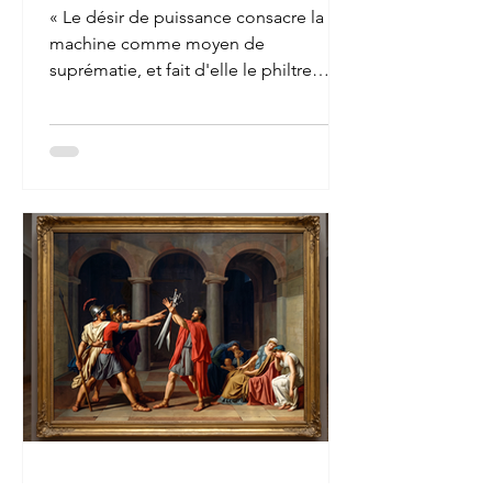
« Le désir de puissance consacre la
machine comme moyen de
suprématie, et fait d'elle le philtre
moderne. L'homme qui veut dominer
ses semblables suscite la machine
androïde. Il abdique alors devant elle
et lui délègue son humanité. Il cherche
à construire la machine à penser,
rêvant de pouvoir construire la
machine à vouloir, la machine à vivre,
pour rester derrière elle sans angoisse,
libéré de tout danger, exempt de tout
sentiment de faiblesse, et triomphant
médiatement pa
21 juil.
7 min de lecture