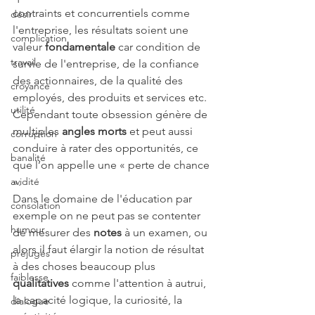
contraints et concurrentiels comme 
désir
l'entreprise, les résultats soient une 
complication
valeur 
fondamentale
 car condition de 
travail
survie de l'entreprise, de la confiance 
des actionnaires, de la qualité des 
croyance
employés, des produits et services etc. 
utilité
Cependant toute obsession génère de 
multiples 
angles morts
 et peut aussi 
corruption
conduire à rater des opportunités, ce 
banalité
que l’on appelle une « perte de chance 
avidité
».
Dans le domaine de l'éducation par 
consolation
exemple on ne peut pas se contenter 
humour
de mesurer des 
notes
 à un examen, ou 
alors il faut élargir la notion de résultat 
préjugés
à des choses beaucoup plus 
faiblesse
qualitatives 
comme l'attention à autrui, 
la capacité logique, la curiosité, la 
dialogue