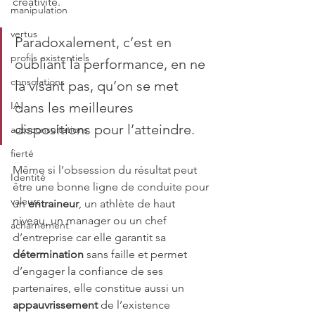
créativité.
manipulation
vertus
Paradoxalement, c’est en 
profils existentiels
oubliant la performance, en ne 
consolations
la visant pas, qu’on se met 
IA
dans les meilleures 
dispositions pour l’atteindre. 
autoconsultations
fierté
Même si l’obsession du résultat peut 
Identité
être une bonne ligne de conduite pour 
valeurs
un 
entraineur
, un athlète de haut 
niveau, un manager ou un chef 
acharnement
d’entreprise car elle garantit sa 
détermination
 sans faille et permet 
d’engager la confiance de ses 
partenaires, elle constitue aussi un 
appauvrissement
 de l’existence 