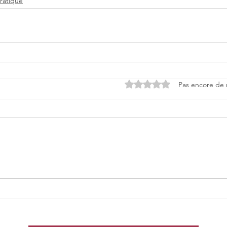
ratique
Noté 0 étoile sur 5.
Pas encore de 