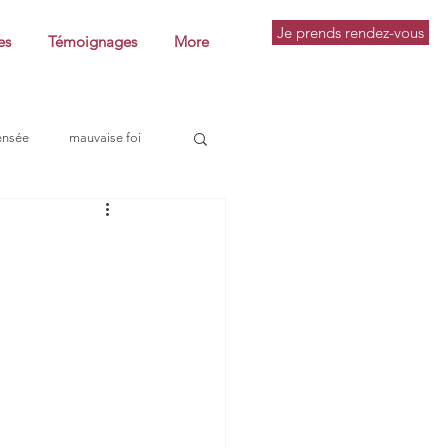
Je prends rendez-vous
es
Témoignages
More
ensée
mauvaise foi
pratique philosophique
utine
conférence