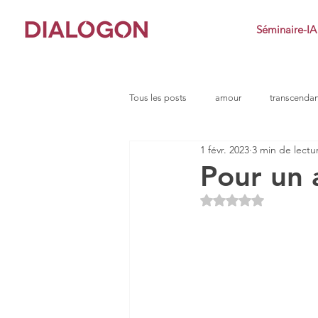
Séminaire-IA
Tous les posts
amour
transcenda
1 févr. 2023
3 min de lectu
clarté
conflit
impuissance
Pour un 
Noté NaN étoiles s
défi
dialogue socratique
e
indignation
jeu
imposteur