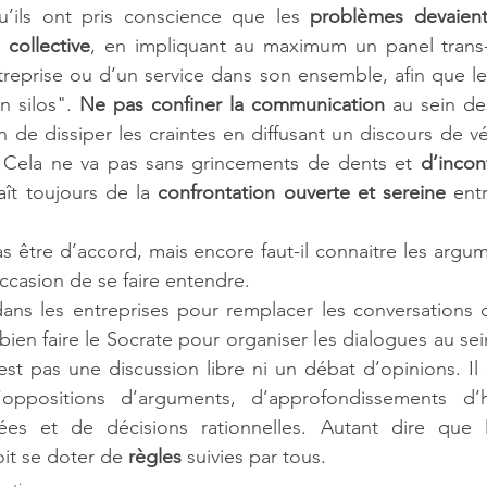
’ils ont pris conscience que les 
problèmes devaient 
 collective
, en impliquant au maximum un panel trans-h
ntreprise ou d’un service dans son ensemble, afin que l
n silos". 
Ne pas confiner la communication
 au sein de
 de dissiper les craintes en diffusant un discours de vé
e. Cela ne va pas sans grincements de dents et 
d’incon
aît toujours de la 
confrontation ouverte et sereine
 ent
 être d’accord, mais encore faut-il connaitre les argum
ccasion de se faire entendre.
dans les entreprises pour remplacer les conversations 
bien faire le Socrate pour organiser les dialogues au se
est pas une discussion libre ni un débat d’opinions. Il
’oppositions d’arguments, d’approfondissements d’h
es et de décisions rationnelles. Autant dire que l
it se doter de 
règles 
suivies par tous.