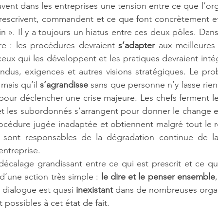
vent dans les entreprises une tension entre ce que l’orga
prescrivent, commandent et ce que font concrètement et
ain ». Il y a toujours un hiatus entre ces deux pôles. Dans 
re : les procédures devraient 
s’adapter
 aux meilleures 
ux qui les développent et les pratiques devraient intég
dus, exigences et autres visions stratégiques. Le prob
 mais qu’il 
s’agrandisse
 sans que personne n’y fasse rien
 pour déclencher une crise majeure. Les chefs ferment le
à et les subordonnés s’arrangent pour donner le change 
rocédure jugée inadaptée et obtiennent malgré tout le ré
x sont responsables de la dégradation continue de l
entreprise.
écalage grandissant entre ce qui est prescrit et ce qui
t d’une action très simple : 
le dire et le penser ensemble
 dialogue est quasi 
inexistant
 dans de nombreuses organ
 possibles à cet état de fait.