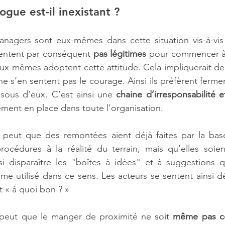
ogue est-il inexistant ?
nagers sont eux-mêmes dans cette situation vis-à-vis 
 sentent par conséquent 
pas légitimes
 pour commencer à 
ux-mêmes adoptent cette attitude. Cela impliquerait de
ne s’en sentent pas le courage. Ainsi ils préfèrent fermer
sous d’eux. C’est ainsi une 
chaine d’irresponsabilité 
ement en place dans toute l’organisation.
peut que des remontées aient déjà faites par la base 
procédures à la réalité du terrain, mais qu’elles soie
i disparaître les "boîtes à idées" et à suggestions qu
e utilisé dans ce sens. Les acteurs se sentent ainsi d
t « à quoi bon ? »
 peut que le manger de proximité ne soit 
même pas co