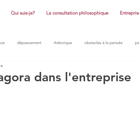
Qui suis-je?
La consultation philosophique
Entrepris
nce
dépassement
rhétorique
obstacles à la pensée
p
re
coaching
honte
plaisir
réussite
philosophie
agora dans l'entreprise
ur 5.
ntreprise
problème
obstacle à la pensée
confiance
ro
douleurs morales
efficacité
peurs