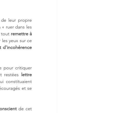
de leur propre 
« ruer dans les 
 tout 
remettre à 
 les yeux sur ce 
et d’incohérence
pour critiquer 
nt restées 
lettre 
i constituaient 
écouragés et se 
nscient
 de cet 