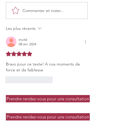
Commenter et noter...
Les plus récents
Invité
08 avr. 2024
Noté 5 étoiles sur 5.
Bravo pour ce texte! A nos moments de 
force et de faiblesse
J'aime
Répondre
Prendre rendez-vous pour une consultation
Prendre rendez-vous pour une consultation