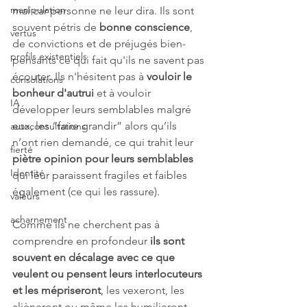
manipulation
mal car personne ne leur dira. Ils sont 
souvent pétris de 
bonne conscience
, 
vertus
de convictions et de préjugés bien-
profils existentiels
pensants ce qui fait qu'ils ne savent pas 
écouter. Ils n'hésitent pas à 
vouloir le 
consolations
bonheur d'autrui
 et à vouloir 
IA
développer leurs semblables malgré 
eux, les “faire grandir” alors qu’ils 
autoconsultations
n’ont rien demandé, ce qui trahit leur 
fierté
piètre opinion pour leurs semblables
Identité
qui leur paraissent fragiles et faibles 
également (ce qui les rassure).
valeurs
acharnement
Comme ils ne cherchent pas à 
comprendre en profondeur 
ils sont 
souvent en décalage avec ce que 
veulent ou pensent leurs interlocuteurs 
et les mépriseront
, les vexeront, les 
alièneront ou même les humilieront 