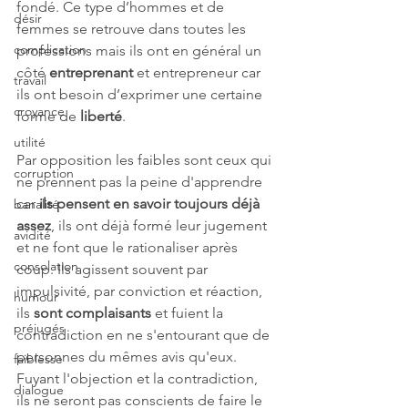
fondé. Ce type d’hommes et de 
désir
femmes se retrouve dans toutes les 
complication
professions mais ils ont en général un 
côté 
entreprenant 
et entrepreneur car 
travail
ils ont besoin d’exprimer une certaine 
croyance
forme de 
liberté
.
utilité
Par opposition les faibles sont ceux qui 
corruption
ne prennent pas la peine d'apprendre 
car 
ils pensent en savoir toujours déjà 
banalité
assez
, ils ont déjà formé leur jugement 
avidité
et ne font que le rationaliser après 
consolation
coup. Ils agissent souvent par 
impulsivité, par conviction et réaction, 
humour
ils 
sont complaisants
 et fuient la 
préjugés
contradiction en ne s'entourant que de 
personnes du mêmes avis qu'eux.
faiblesse
Fuyant l'objection et la contradiction, 
dialogue
ils ne seront pas conscients de faire le 