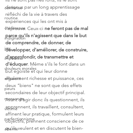
devenus par un long apprentissage 
confiance
réfléchi de la vie à travers des 
routine
expériences qui les ont mis à 
conférence
l’épreuve. Ceux-ci 
ne feront pas de mal 
parce qu'ils n'agissent que dans le but 
indignation
de comprendre, de donner, de 
jeu
développer, d'améliorer, de construire, 
d'approfondir, de transmettre et 
imposteur
d'éduquer
. Même s'ils le font dans un 
douleurs morales
but égoïste et qui leur donne 
également richesse et puissance, ces 
efficacité
deux "biens" ne sont que des effets 
peurs
secondaires de leur objectif principal. 
mensonge
Avant d'agir donc ils questionnent, ils 
apprennent, ils travaillent, consultent, 
victime
affinent leur pratique, formulent leurs 
perfectionnisme
objectifs, prennent conscience de ce 
qu'ils veulent et en discutent le bien-
attente