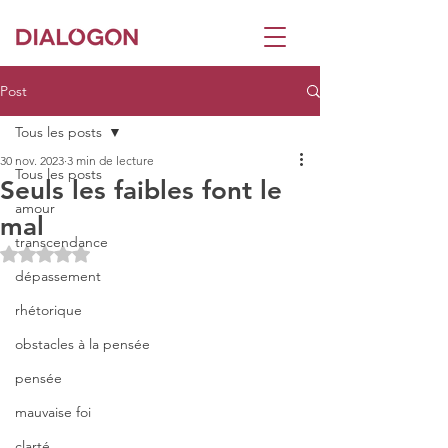
Post
Tous les posts
30 nov. 2023
3 min de lecture
Tous les posts
Seuls les faibles font le
amour
mal
transcendance
Noté NaN étoiles sur 5.
dépassement
rhétorique
obstacles à la pensée
pensée
mauvaise foi
clarté