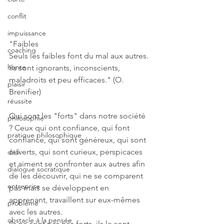
conflit
impuissance
"Faibles
coaching
Seuls les faibles font du mal aux autres. 
honte
Ils sont ignorants, inconscients, 
maladroits et peu efficaces." (O. 
plaisir
Brenifier)
réussite
Qui sont les "forts" dans notre société 
philosophie
? Ceux qui ont confiance, qui font 
pratique philosophique
confiance, qui sont généreux, qui sont 
ouverts, qui sont curieux, perspicaces 
défi
et aiment se confronter aux autres afin 
dialogue socratique
de les découvrir, qui ne se comparent 
entreprise
pas mais se développent en 
apprenant, travaillent sur eux-mêmes 
problème
avec les autres.
obstacle à la pensée
Ils ne sont pas nés forts, ils le sont 