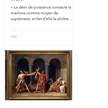
« Le désir de puissance consacre la
machine comme moyen de
suprématie, et fait d'elle le philtre
moderne. L'homme qui veut dominer
ses semblables suscite la machine
androïde. Il abdique alors devant elle
et lui délègue son humanité. Il cherche
à construire la machine à penser,
rêvant de pouvoir construire la
machine à vouloir, la machine à vivre,
pour rester derrière elle sans angoisse,
libéré de tout danger, exempt de tout
sentiment de faiblesse, et triomphant
médiatement pa