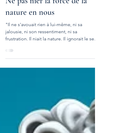
8 févr. 2024
1 min de lecture
Ne pas nier la force de la
nature en nous
"Il ne s'avouait rien à lui-même, ni sa
jalousie, ni son ressentiment, ni sa
frustration. Il niait la nature. Il ignorait le sens,
de ces courtes et violentes éruptions, que
malgré lui il s'autorisait. Rares éclairs d'une
passion maladive et bien cadenassée." (O.B.)
Y a-t-il une nature des passions qui sourd en
nous ? Devons-nous ignorer, faire taire nos
sentiments, nos émotions, nos passions,
tristes le plus souvent ou bien faut-il se les
avouer à soi-même et aux autres ?