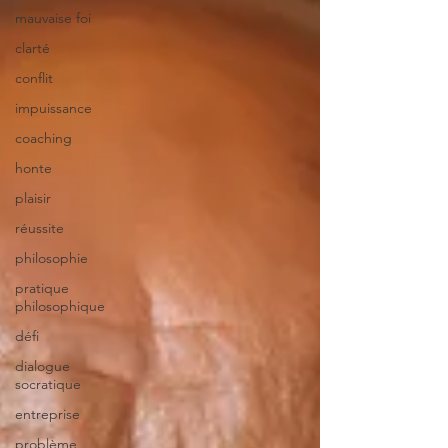
mauvaise foi
clarté
conflit
impuissance
coaching
honte
plaisir
réussite
philosophie
pratique
philosophique
défi
dialogue
socratique
entreprise
problème