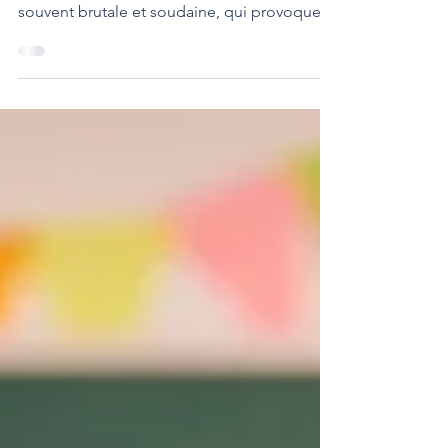
extérieurement par une force irrésistible,
souvent brutale et soudaine, qui provoque
en général de la souffrance physique et
mentale, voire les deux en même temps. La
plupart du temps, du fait de sa soudaineté et
du fait qu'elle interrompt le flux de
conscience, la violence est perçue comme
arbitraire, injustifiée, ce qui ajoute de la
violence à la violence puisque, l'être humain
cherche du sens dans tout ce qui lui arrive et
par con