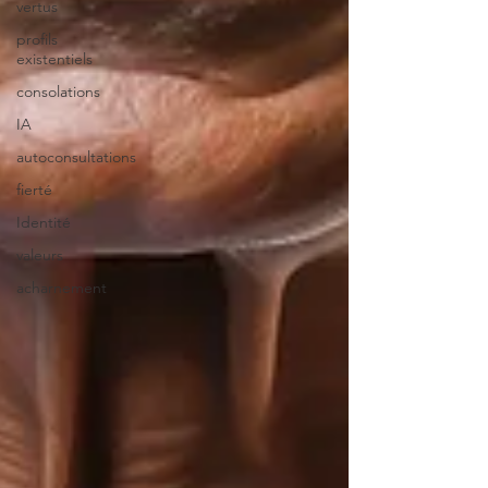
vertus
profils
existentiels
consolations
IA
autoconsultations
fierté
Identité
valeurs
acharnement