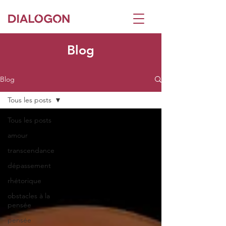
Blog
Blog
Tous les posts
Tous les posts
amour
transcendance
dépassement
rhétorique
obstacles à la
pensée
pensée