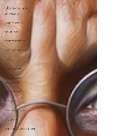
obstacle à la
pensée
confiance
routine
conférence
indignation
jeu
imposteur
douleurs
morales
efficacité
peurs
mensonge
victime
perfectionnisme