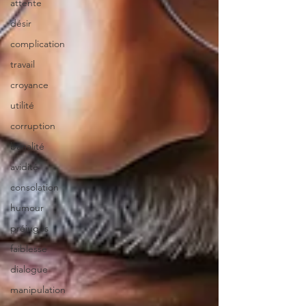
attente
désir
complication
travail
croyance
utilité
corruption
banalité
avidité
consolation
humour
préjugés
faiblesse
dialogue
manipulation