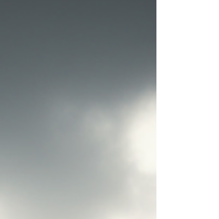
comprend que vous ne valez pas ce que
vous prétendiez. C'est la raison pour laquelle
l'humilié ressent de la honte : se voyant
impuissant il veut disparaître, il veut mourir
au monde et à lu