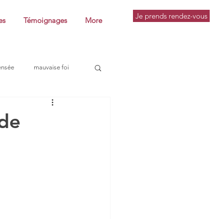
Je prends rendez-vous
es
Témoignages
More
ensée
mauvaise foi
pratique philosophique
 de
utine
conférence