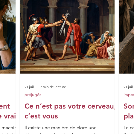
21 juil.
7 min de lecture
21 juil.
préjugés
impo
ent
Ce n’est pas votre cerveau,
So
e vraie
c’est vous
pla
la machine
Il existe une manière de clore une
Le ca