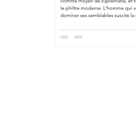
comme moyen de suprématie, et fai
le philtre moderne. L'homme qui v
dominer ses semblables suscite la
androïde. Il abdique alors devant el
délègue son humanité. Il cherche 
construire la machine à penser, rêv
pouvoir construire la machine à voul
machine à vivre, pour rester derrièr
sans angoisse, libéré de tout dange
exempt de tout sentiment de faible
triomphant médiatement pa