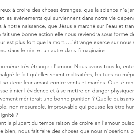
x à croire des choses étranges, que la science n'a jam
et les événements qui surviennent dans notre vie dépen
s à notre naissance, que Jésus a marché sur l'eau et tran
 fait une bonne action elle nous reviendra sous forme de
our est plus fort que la mort…L'étrange exerce sur nous
pied dans le réel et un autre dans l'imaginaire
omène très étrange : l'amour. Nous avons tous lu, en
lgré le fait qu'elles soient maltraitées, battues ou mépr
t soutenir leur amant contre vents et marées. Quel étra
usse à nier l'évidence et à se mettre en danger physiqu
vement mériterait une bonne punition ? Quelle puissant
le, non mesurable, improuvable qui pousse les être hum
ignité ? 
nt la plupart du temps raison de croire en l'amour puisq
e bien, nous fait faire des choses que nous n’oserions pa