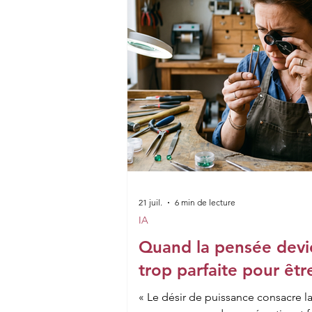
21 juil.
6 min de lecture
IA
Quand la pensée devi
trop parfaite pour êtr
« Le désir de puissance consacre 