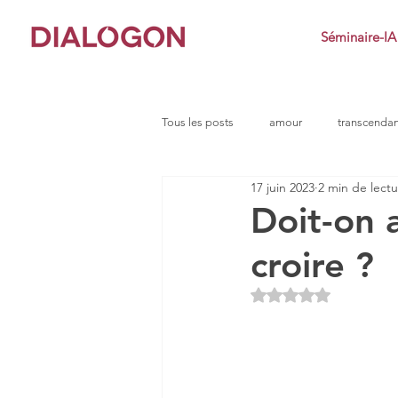
Séminaire-IA
Tous les posts
amour
transcenda
17 juin 2023
2 min de lect
clarté
conflit
impuissance
Doit-on 
croire ?
défi
dialogue socratique
e
Noté NaN étoiles s
indignation
jeu
imposteur