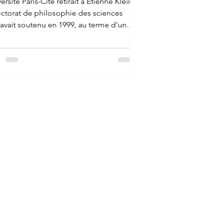
versité Paris-Cité retirait à Étienne Klein
octorat de philosophie des sciences
l avait soutenu en 1999, au terme d'une
ête concluant à des emprunts massifs
n sourcés, et la sanction venait clore
te années d'une pratique que les
êtes journalistiques avaient peu à peu
au jour, du premier livre jusqu'au plus
t. On pourrait s'en tenir au procès de
mme, et beaucoup l'ont fait. Ce n'est
ce qui m'