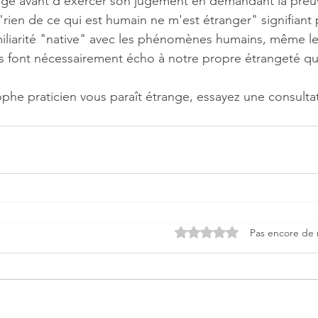
range avant d’exercer son jugement en demandant la preu
"rien de ce qui est humain ne m'est étranger" signifiant 
iliarité "native" avec les phénomènes humains, même le
ls font nécessairement écho à notre propre étrangeté qu
ophe praticien vous paraît étrange, essayez une consulta
Noté 0 étoile sur 5.
Pas encore de 