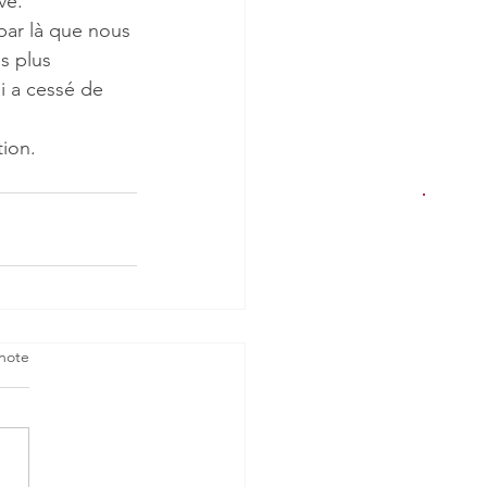
ve.
par là que nous 
s plus 
i a cessé de 
tion.
note