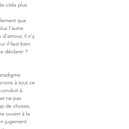
s cités plus 
ulement que 
us l'autre 
d'amour, il n'y 
 il faut bien 
e déclarer ? 
paradigme 
roire à tout ce 
 conduit à 
 et ne pas 
up de choses, 
e ouvert à la 
on jugement 