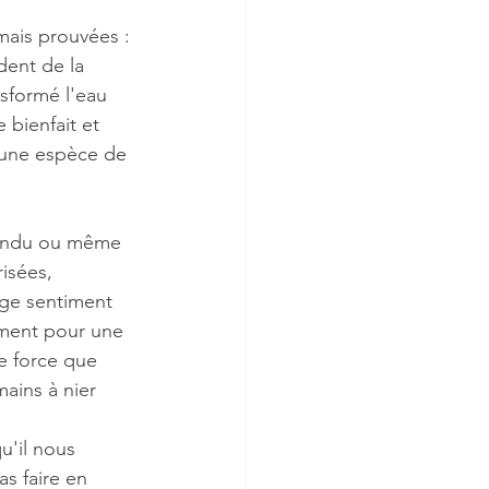
ais prouvées : 
dent de la 
sformé l'eau 
 bienfait et 
 une espèce de 
tendu ou même 
isées, 
nge sentiment 
ement pour une 
e force que 
ains à nier 
u'il nous 
s faire en 