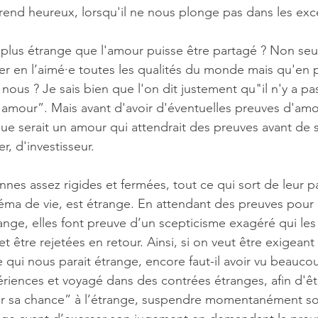
end heureux, lorsqu'il ne nous plonge pas dans les excè
 plus étrange que l'amour puisse être partagé ? Non se
er en l’aimé·e toutes les qualités du monde mais qu'en pl
us ? Je sais bien que l'on dit justement qu"il n'y a pas 
amour”. Mais avant d'avoir d'éventuelles preuves d'amour
que serait un amour qui attendrait des preuves avant de s
, d'investisseur.
nnes assez rigides et fermées, tout ce qui sort de leur 
héma de vie, est étrange. En attendant des preuves pour c
range, elles font preuve d’un scepticisme exagéré qui les
et être rejetées en retour. Ainsi, si on veut être exigeant
e qui nous parait étrange, encore faut-il avoir vu beauco
riences et voyagé dans des contrées étranges, afin d'êtr
er sa chance” à l’étrange, suspendre momentanément s