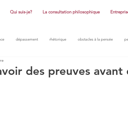
Qui suis-je?
La consultation philosophique
Entrepris
nce
dépassement
rhétorique
obstacles à la pensée
p
ure
coaching
honte
plaisir
réussite
philosophie
avoir des preuves avant
ntreprise
problème
obstacle à la pensée
confiance
ro
ur 5.
douleurs morales
efficacité
peurs